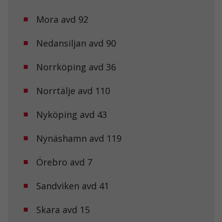
Mora avd 92
Nedansiljan avd 90
Nödvändiga
Norrköping avd 36
Dessa kakor
går inte att
välja bort. De
Norrtälje avd 110
behövs för att
hemsidan
Nyköping avd 43
över huvud
taget ska
fungera.
Nynäshamn avd 119
Örebro avd 7
Statistik
För att vi ska
kunna
Sandviken avd 41
förbättra
hemsidans
Skara avd 15
funktionalitet
och