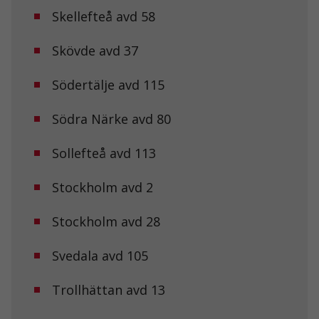
uppbyggnad,
Skellefteå avd 58
baserat på
hur
hemsidan
Skövde avd 37
används.
Södertälje avd 115
Upplevelse
Södra Närke avd 80
För att vår
hemsida ska
prestera så
Sollefteå avd 113
bra som
möjligt under
ditt besök.
Stockholm avd 2
Om du nekar
de här
Stockholm avd 28
kakorna
kommer viss
funktionalitet
Svedala avd 105
att försvinna
från
hemsidan.
Trollhättan avd 13