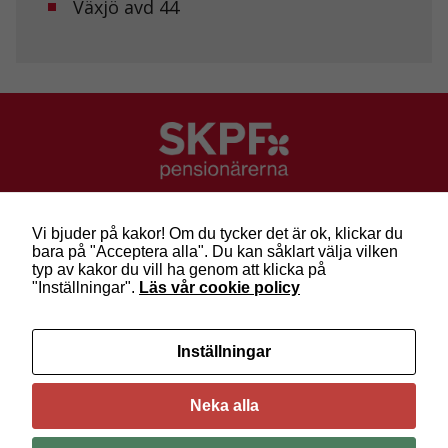
Växjö avd 44
Marknadsföring
Genom att dela
med dig av dina
intressen och ditt
beteende när du
surfar ökar du
chansen att få se
personligt
anpassat innehåll
och erbjudanden.
SKPF Pensionärerna
Besök: Sveavägen 68
Vi bjuder på kakor! Om du tycker det är ok, klickar du
Post: Box 3619, 103 59 Stockholm
bara på "Acceptera alla". Du kan såklart välja vilken
Telefon: 010-222 81 00
typ av kakor du vill ha genom att klicka på
E-post:
info@skpf.se
"Inställningar".
Läs vår cookie policy
SKPF Pensionärerna är en organisation för
Inställningar
pensionärer i alla åldrar. Vi försvarar välfärden och
kräver pensioner som går att leva på –
kom med
oss i dag!
Neka alla