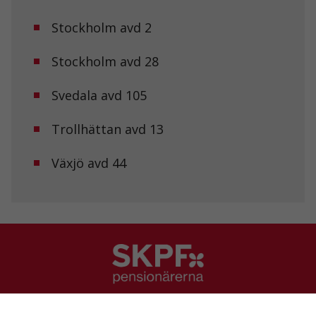
funktionalitet
att försvinna
Stockholm avd 2
från
hemsidan.
Stockholm avd 28
Marknadsföring
Svedala avd 105
Genom att dela
med dig av dina
Trollhättan avd 13
intressen och ditt
beteende när du
surfar ökar du
Växjö avd 44
chansen att få se
personligt
anpassat innehåll
och erbjudanden.
SKPF Pensionärerna