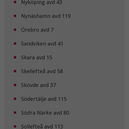
Nyköping avd 43
För att vi ska
kunna
förbättra
Nynäshamn avd 119
hemsidans
funktionalitet
Örebro avd 7
och
uppbyggnad,
baserat på
Sandviken avd 41
hur
hemsidan
används.
Skara avd 15
Skellefteå avd 58
Upplevelse
För att vår
Skövde avd 37
hemsida ska
prestera så
bra som
Södertälje avd 115
möjligt under
ditt besök.
Om du nekar
Södra Närke avd 80
de här
kakorna
Sollefteå avd 113
kommer viss