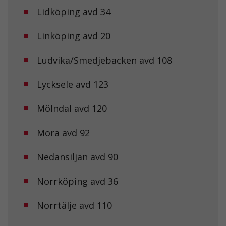
Lidköping avd 34
Linköping avd 20
Ludvika/Smedjebacken avd 108
Lycksele avd 123
Mölndal avd 120
Nödvändiga
Dessa kakor
Mora avd 92
går inte att
välja bort. De
behövs för att
Nedansiljan avd 90
hemsidan
över huvud
Norrköping avd 36
taget ska
fungera.
Norrtälje avd 110
Statistik