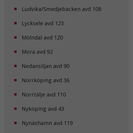
Ludvika/Smedjebacken avd 108
Lycksele avd 123
Mölndal avd 120
Mora avd 92
Nödvändiga
Dessa kakor
Nedansiljan avd 90
går inte att
välja bort. De
behövs för att
Norrköping avd 36
hemsidan
över huvud
taget ska
Norrtälje avd 110
fungera.
Nyköping avd 43
Statistik
Nynäshamn avd 119
För att vi ska
kunna