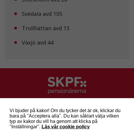
från
hemsidan.
Svedala avd 105
Marknadsföring
Trollhättan avd 13
Genom att dela
med dig av dina
Växjö avd 44
intressen och ditt
beteende när du
surfar ökar du
chansen att få se
personligt
anpassat innehåll
och erbjudanden.
SKPF Pensionärerna
Besök: Sveavägen 68
Vi bjuder på kakor! Om du tycker det är ok, klickar du
Post: Box 3619, 103 59 Stockholm
bara på "Acceptera alla". Du kan såklart välja vilken
Telefon: 010-222 81 00
typ av kakor du vill ha genom att klicka på
E-post:
info@skpf.se
"Inställningar".
Läs vår cookie policy