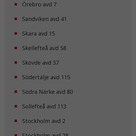
förbättra
Örebro avd 7
hemsidans
funktionalitet
Sandviken avd 41
och
uppbyggnad,
baserat på
Skara avd 15
hur
hemsidan
används.
Skellefteå avd 58
Skövde avd 37
Upplevelse
För att vår
Södertälje avd 115
hemsida ska
prestera så
bra som
Södra Närke avd 80
möjligt under
ditt besök.
Om du nekar
Sollefteå avd 113
de här
kakorna
Stockholm avd 2
kommer viss
funktionalitet
att försvinna
Stockholm avd 28