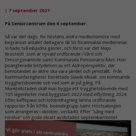
| 7 september 2021
På Seniorcentrum den 6 september.
Så var det dags för höstens andra medlemsmöte med
begränsat antalet deltagare till 50 föranmälda medlemmar.
Vi hade två inbjudna gäster, och först var det Majo
Brostedt som är nyvald ordförande i Vård och
Omsorgsnämnde samt Kommunala Pensionärsrådet. Hon
poängterade betydelsen av ett Äldreperspektiv, där
bemötandet av äldre ska vara jämlikt och jämställt. Från
Kommunfastigheter berättade Slawik Misiak om kommande
trygghetsboende och vad som är på gång. På
Munktellstaden skall man bygga ett trygghetsboende med
105 lägenheter med byggstart 2022 med inflyttning 2024.
Efter kaffepaus och lotteridragning lämna ordförande
rapporter från KPRs boendegrupp samt Höstsalongen
som arrangeras i oktober, vecka40. Efter ”sång med
rörelse” och goda skratt avslutades septembermötet