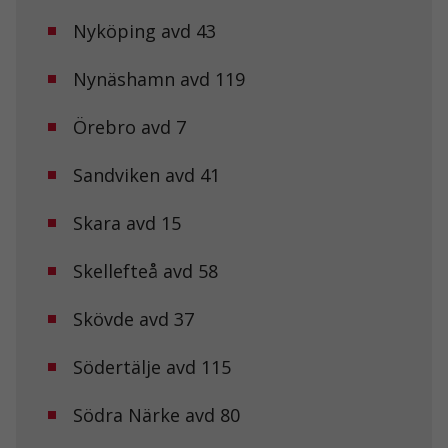
Nödvändiga
Nyköping avd 43
Dessa kakor
går inte att
välja bort. De
Nynäshamn avd 119
behövs för att
hemsidan
Örebro avd 7
över huvud
taget ska
fungera.
Sandviken avd 41
Skara avd 15
Statistik
För att vi ska
kunna
Skellefteå avd 58
förbättra
hemsidans
Skövde avd 37
funktionalitet
och
uppbyggnad,
Södertälje avd 115
baserat på
hur
hemsidan
Södra Närke avd 80
används.