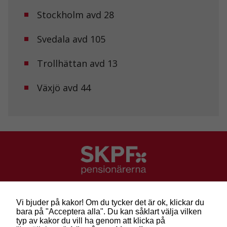
från
Stockholm avd 28
hemsidan.
Svedala avd 105
Marknadsföring
Genom att dela
Trollhättan avd 13
med dig av dina
intressen och ditt
Växjö avd 44
beteende när du
surfar ökar du
chansen att få se
personligt
anpassat innehåll
och erbjudanden.
SKPF Pensionärerna
Besök: Sveavägen 68
Vi bjuder på kakor! Om du tycker det är ok, klickar du
Post: Box 3619, 103 59 Stockholm
bara på "Acceptera alla". Du kan såklart välja vilken
Telefon: 010-222 81 00
typ av kakor du vill ha genom att klicka på