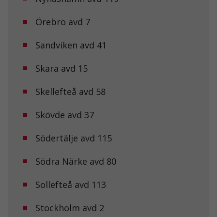
kunna
förbättra
hemsidans
Örebro avd 7
funktionalitet
och
Sandviken avd 41
uppbyggnad,
baserat på
hur
Skara avd 15
hemsidan
används.
Skellefteå avd 58
Upplevelse
Skövde avd 37
För att vår
hemsida ska
Södertälje avd 115
prestera så
bra som
möjligt under
Södra Närke avd 80
ditt besök.
Om du nekar
de här
Sollefteå avd 113
kakorna
kommer viss
Stockholm avd 2
funktionalitet
att försvinna