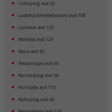
Linköping avd 20
Ludvika/Smedjebacken avd 108
Lycksele avd 123
Mölndal avd 120
Mora avd 92
Nödvändiga
Dessa kakor
går inte att
Nedansiljan avd 90
välja bort. De
behövs för att
hemsidan
Norrköping avd 36
över huvud
taget ska
Norrtälje avd 110
fungera.
Nyköping avd 43
Statistik
För att vi ska
Nynäshamn avd 119