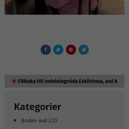
Tillbaka till avdelningssida Eskilstuna, avd 8
Nödvändiga
Dessa kakor
går inte att
Kategorier
välja bort. De
behövs för att
hemsidan
Boden avd 220
över huvud
taget ska