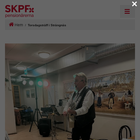
×
Hem
/
Torsdagsträff i Strängnäs