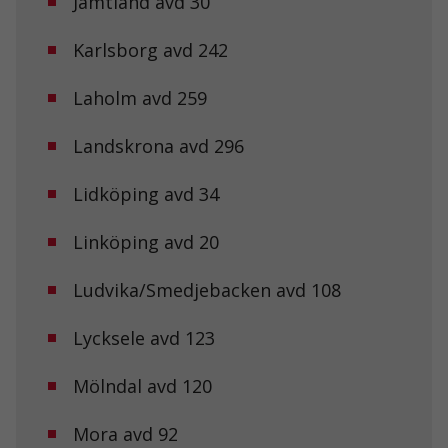
Jämtland avd 30
ditt besök.
Om du nekar
de här
Karlsborg avd 242
kakorna
kommer viss
Laholm avd 259
funktionalitet
att försvinna
från
Landskrona avd 296
hemsidan.
Lidköping avd 34
Marknadsföring
Genom att dela
Linköping avd 20
med dig av dina
intressen och ditt
Ludvika/Smedjebacken avd 108
beteende när du
surfar ökar du
chansen att få se
Lycksele avd 123
personligt
anpassat innehåll
och erbjudanden.
Mölndal avd 120
Mora avd 92