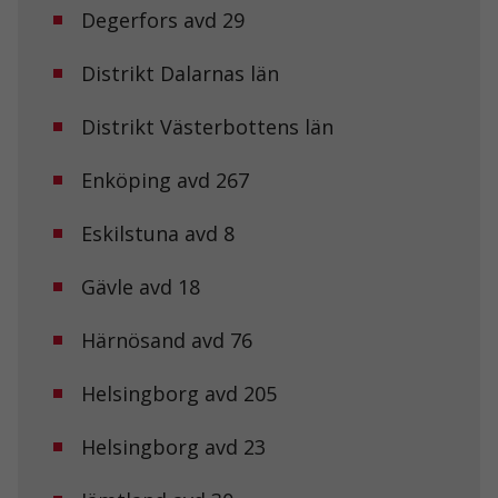
fungera.
Degerfors avd 29
Distrikt Dalarnas län
Statistik
För att vi ska
Distrikt Västerbottens län
kunna
förbättra
hemsidans
Enköping avd 267
funktionalitet
och
Eskilstuna avd 8
uppbyggnad,
baserat på
hur
Gävle avd 18
hemsidan
används.
Härnösand avd 76
Upplevelse
Helsingborg avd 205
För att vår
hemsida ska
Helsingborg avd 23
prestera så
bra som
möjligt under