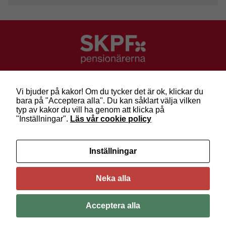
SKPF Pensionärerna
Besök: Sveavägen 68
Vi bjuder på kakor! Om du tycker det är ok, klickar du
Post: Box 3619, 103 59 Stockholm
bara på "Acceptera alla". Du kan såklart välja vilken
Telefon: 010-222 81 00
typ av kakor du vill ha genom att klicka på
E-post:
info@skpf.se
"Inställningar".
Läs vår cookie policy
SKPF Pensionärerna är en organisation för
Inställningar
pensionärer i alla åldrar. Vi försvarar välfärden och
kräver pensioner som går att leva på –
kom med
oss i dag!
Neka alla
Följ oss på Facebook
Acceptera alla