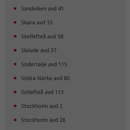
Sandviken avd 41
Skara avd 15
Skellefteå avd 58
Skövde avd 37
Nödvändiga
Dessa kakor
går inte att
Södertälje avd 115
välja bort. De
behövs för att
hemsidan
Södra Närke avd 80
över huvud
taget ska
Sollefteå avd 113
fungera.
Stockholm avd 2
Statistik
För att vi ska
Stockholm avd 28
kunna
förbättra