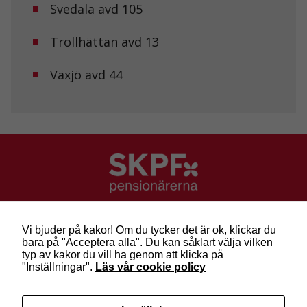
hemsidans
Svedala avd 105
funktionalitet
och
Trollhättan avd 13
uppbyggnad,
baserat på
hur
Växjö avd 44
hemsidan
används.
Upplevelse
För att vår
hemsida ska
prestera så
bra som
möjligt under
SKPF Pensionärerna
ditt besök.
Besök: Sveavägen 68
Om du nekar
Vi bjuder på kakor! Om du tycker det är ok, klickar du
de här
Post: Box 3619, 103 59 Stockholm
bara på "Acceptera alla". Du kan såklart välja vilken
kakorna
Telefon: 010-222 81 00
typ av kakor du vill ha genom att klicka på
kommer viss
E-post:
info@skpf.se
"Inställningar".
Läs vår cookie policy
funktionalitet
att försvinna
från
SKPF Pensionärerna är en organisation för