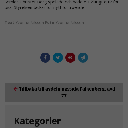
Semlor. Christer Borg spelade och hade ett klurigt quiz för
oss. Styrelsen tackar för nytt förtroende,
Text
Yvonne Nilsson
Foto
Yvonne Nilsson
Tillbaka till avdelningssida Falkenberg, avd
77
Kategorier