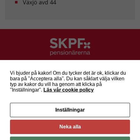
Växjö avd 44
Marknadsföring
Genom att dela
med dig av dina
intressen och ditt
beteende när du
surfar ökar du
chansen att få se
personligt
anpassat innehåll
och erbjudanden.
SKPF Pensionärerna
Besök: Sveavägen 68
Vi bjuder på kakor! Om du tycker det är ok, klickar du
Post: Box 3619, 103 59 Stockholm
bara på "Acceptera alla". Du kan såklart välja vilken
Telefon: 010-222 81 00
typ av kakor du vill ha genom att klicka på
E-post:
info@skpf.se
"Inställningar".
Läs vår cookie policy
SKPF Pensionärerna är en organisation för
Inställningar
pensionärer i alla åldrar. Vi försvarar välfärden och
kräver pensioner som går att leva på –
kom med
oss i dag!
Neka alla