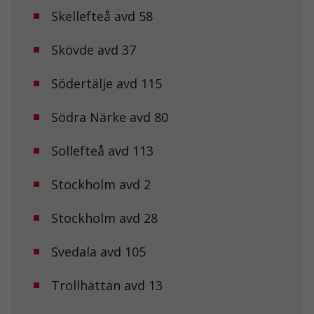
uppbyggnad,
Skellefteå avd 58
baserat på
hur
hemsidan
Skövde avd 37
används.
Södertälje avd 115
Upplevelse
Södra Närke avd 80
För att vår
hemsida ska
prestera så
Sollefteå avd 113
bra som
möjligt under
ditt besök.
Stockholm avd 2
Om du nekar
de här
Stockholm avd 28
kakorna
kommer viss
funktionalitet
Svedala avd 105
att försvinna
från
hemsidan.
Trollhättan avd 13