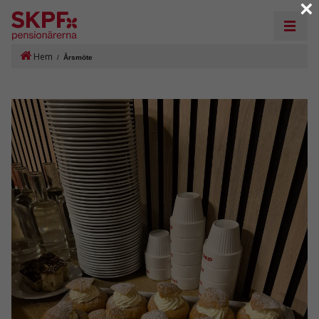
×
Hem
/
Årsmöte