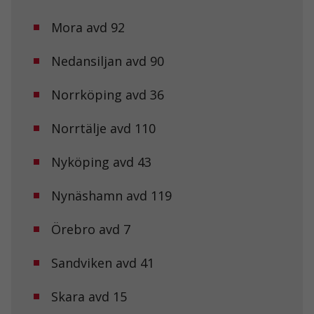
Mora avd 92
Nedansiljan avd 90
Nödvändiga
Norrköping avd 36
Dessa kakor
går inte att
välja bort. De
Norrtälje avd 110
behövs för att
hemsidan
Nyköping avd 43
över huvud
taget ska
fungera.
Nynäshamn avd 119
Örebro avd 7
Statistik
För att vi ska
kunna
Sandviken avd 41
förbättra
hemsidans
Skara avd 15
funktionalitet
och