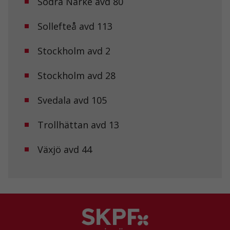
Södra Närke avd 80
Sollefteå avd 113
Upplevelse
För att vår
Stockholm avd 2
hemsida ska
prestera så
bra som
Stockholm avd 28
möjligt under
ditt besök.
Svedala avd 105
Om du nekar
de här
kakorna
Trollhättan avd 13
kommer viss
funktionalitet
att försvinna
Växjö avd 44
från
hemsidan.
Marknadsföring
Genom att dela
med dig av dina
intressen och ditt