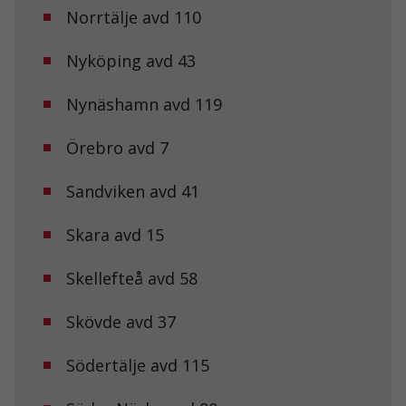
Norrtälje avd 110
Nödvändiga
Dessa kakor
Nyköping avd 43
går inte att
välja bort. De
behövs för att
Nynäshamn avd 119
hemsidan
över huvud
Örebro avd 7
taget ska
fungera.
Sandviken avd 41
Statistik
Skara avd 15
För att vi ska
kunna
förbättra
Skellefteå avd 58
hemsidans
funktionalitet
Skövde avd 37
och
uppbyggnad,
baserat på
Södertälje avd 115
hur
hemsidan
används.