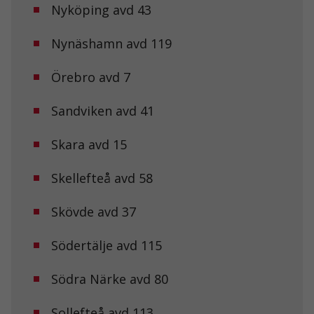
Nyköping avd 43
Upplevelse
För att vår
Nynäshamn avd 119
hemsida ska
prestera så
Örebro avd 7
bra som
möjligt under
ditt besök.
Sandviken avd 41
Om du nekar
de här
kakorna
Skara avd 15
kommer viss
funktionalitet
Skellefteå avd 58
att försvinna
från
hemsidan.
Skövde avd 37
Södertälje avd 115
Marknadsföring
Genom att dela
Södra Närke avd 80
med dig av dina
intressen och ditt
beteende när du
Sollefteå avd 113