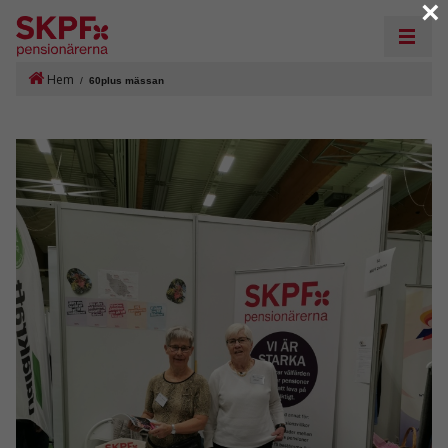
×
Hem
/
60plus mässan