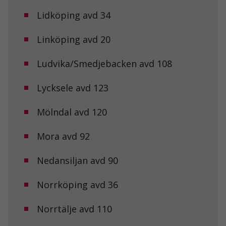
Nödvändiga
Lidköping avd 34
Dessa kakor
går inte att
välja bort. De
Linköping avd 20
behövs för att
hemsidan
över huvud
Ludvika/Smedjebacken avd 108
taget ska
fungera.
Lycksele avd 123
Mölndal avd 120
Statistik
För att vi ska
kunna
Mora avd 92
förbättra
hemsidans
funktionalitet
Nedansiljan avd 90
och
uppbyggnad,
Norrköping avd 36
baserat på
hur
hemsidan
Norrtälje avd 110
används.