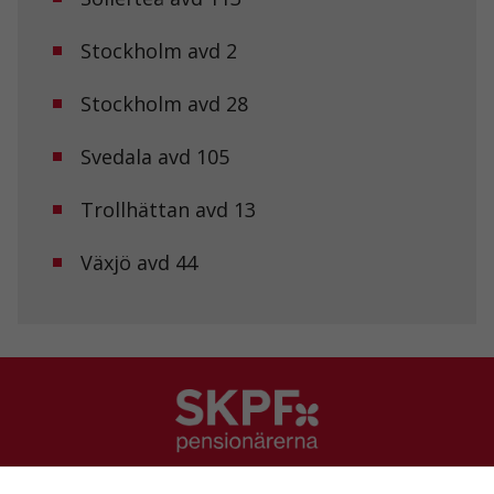
surfar ökar du
chansen att få se
personligt
Stockholm avd 2
anpassat innehåll
och erbjudanden.
Stockholm avd 28
Svedala avd 105
Trollhättan avd 13
Växjö avd 44
SKPF Pensionärerna