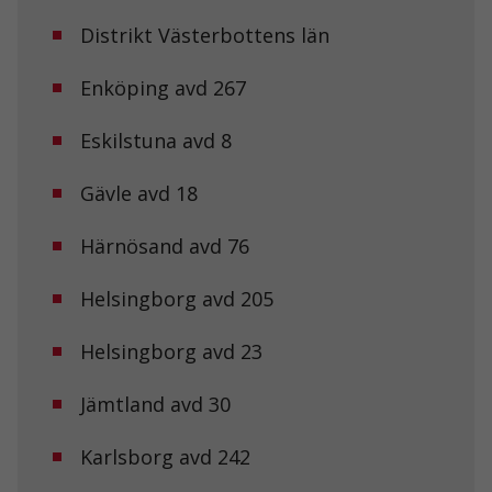
Distrikt Västerbottens län
Enköping avd 267
Eskilstuna avd 8
Gävle avd 18
Härnösand avd 76
Helsingborg avd 205
Nödvändiga
Dessa kakor
går inte att
Helsingborg avd 23
välja bort. De
behövs för att
Jämtland avd 30
hemsidan
över huvud
taget ska
Karlsborg avd 242
fungera.