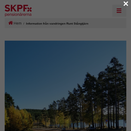
×
Hem
/
Information från vandringen Runt Stångtjärn