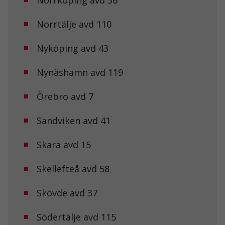
de här
kakorna
kommer viss
Norrtälje avd 110
funktionalitet
att försvinna
från
Nyköping avd 43
hemsidan.
Nynäshamn avd 119
Marknadsföring
Örebro avd 7
Genom att dela
med dig av dina
intressen och ditt
Sandviken avd 41
beteende när du
surfar ökar du
chansen att få se
Skara avd 15
personligt
anpassat innehåll
Skellefteå avd 58
och erbjudanden.
Skövde avd 37
Södertälje avd 115