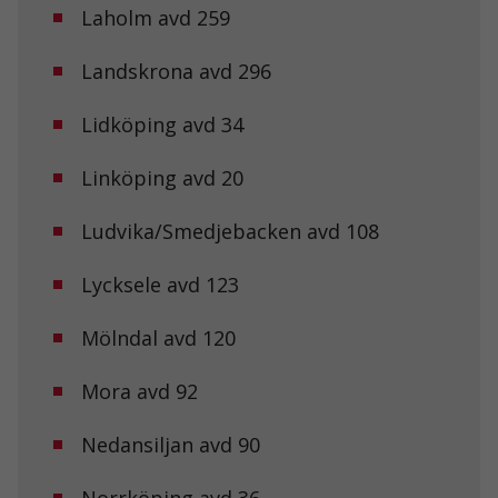
Laholm avd 259
Statistik
För att vi ska
Landskrona avd 296
kunna
förbättra
Lidköping avd 34
hemsidans
funktionalitet
och
Linköping avd 20
uppbyggnad,
baserat på
hur
Ludvika/Smedjebacken avd 108
hemsidan
används.
Lycksele avd 123
Mölndal avd 120
Upplevelse
För att vår
hemsida ska
Mora avd 92
prestera så
bra som
möjligt under
Nedansiljan avd 90
ditt besök.
Om du nekar
Norrköping avd 36