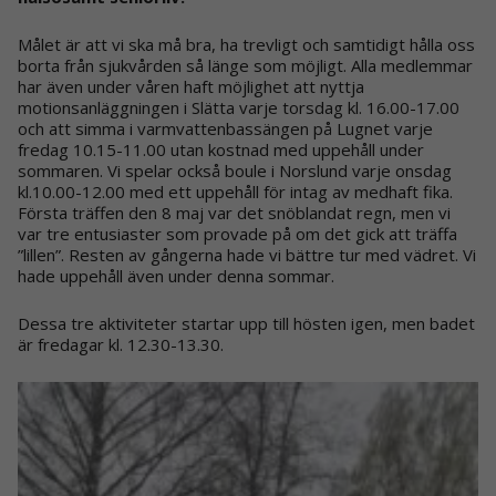
Målet är att vi ska må bra, ha trevligt och samtidigt hålla oss
borta från sjukvården så länge som möjligt. Alla medlemmar
har även under våren haft möjlighet att nyttja
motionsanläggningen i Slätta varje torsdag kl. 16.00-17.00
och att simma i varmvattenbassängen på Lugnet varje
fredag 10.15-11.00 utan kostnad med uppehåll under
sommaren. Vi spelar också boule i Norslund varje onsdag
kl.10.00-12.00 med ett uppehåll för intag av medhaft fika.
Första träffen den 8 maj var det snöblandat regn, men vi
var tre entusiaster som provade på om det gick att träffa
”lillen”. Resten av gångerna hade vi bättre tur med vädret. Vi
hade uppehåll även under denna sommar.
Dessa tre aktiviteter startar upp till hösten igen, men badet
är fredagar kl. 12.30-13.30.