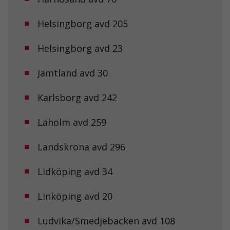
hemsida ska
prestera så
bra som
Helsingborg avd 205
möjligt under
ditt besök.
Helsingborg avd 23
Om du nekar
de här
kakorna
Jämtland avd 30
kommer viss
funktionalitet
att försvinna
Karlsborg avd 242
från
hemsidan.
Laholm avd 259
Landskrona avd 296
Marknadsföring
Genom att dela
med dig av dina
Lidköping avd 34
intressen och ditt
beteende när du
surfar ökar du
Linköping avd 20
chansen att få se
personligt
Ludvika/Smedjebacken avd 108
anpassat innehåll