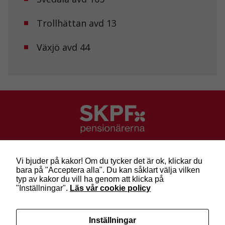
Trollhättan avd 13
Växjö avd 44
SKPF Pensionärerna
Besök: Sveavägen 68
Vi bjuder på kakor! Om du tycker det är ok, klickar du
Post: Box 3619, 103 59 Stockholm
bara på "Acceptera alla". Du kan såklart välja vilken
Telefon: 010-222 81 00
typ av kakor du vill ha genom att klicka på
E-post:
info@skpf.se
"Inställningar".
Läs vår cookie policy
SKPF Pensionärerna är en organisation för
Inställningar
pensionärer i alla åldrar. Vi försvarar välfärden och