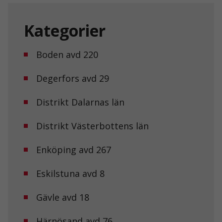
behövs för att
hemsidan
över huvud
Kategorier
taget ska
fungera.
Boden avd 220
Statistik
Degerfors avd 29
För att vi ska
kunna
Distrikt Dalarnas län
förbättra
hemsidans
funktionalitet
Distrikt Västerbottens län
och
uppbyggnad,
baserat på
Enköping avd 267
hur
hemsidan
Eskilstuna avd 8
används.
Gävle avd 18
Upplevelse
För att vår
Härnösand avd 76