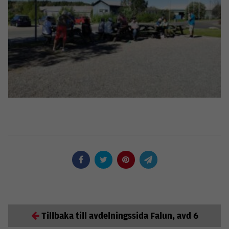
Nödvändiga
Dessa kakor
Tillbaka till avdelningssida Falun, avd 6
går inte att
välja bort. De