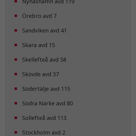
Nynäshamn avd 119
Dessa kakor
går inte att
välja bort. De
Örebro avd 7
behövs för att
hemsidan
över huvud
Sandviken avd 41
taget ska
fungera.
Skara avd 15
Skellefteå avd 58
Statistik
För att vi ska
kunna
Skövde avd 37
förbättra
hemsidans
funktionalitet
Södertälje avd 115
och
uppbyggnad,
Södra Närke avd 80
baserat på
hur
hemsidan
Sollefteå avd 113
används.
Stockholm avd 2