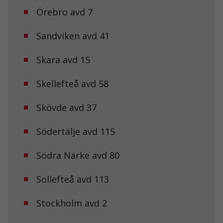
förbättra
Örebro avd 7
hemsidans
funktionalitet
och
Sandviken avd 41
uppbyggnad,
baserat på
Skara avd 15
hur
hemsidan
används.
Skellefteå avd 58
Skövde avd 37
Upplevelse
För att vår
hemsida ska
Södertälje avd 115
prestera så
bra som
Södra Närke avd 80
möjligt under
ditt besök.
Om du nekar
Sollefteå avd 113
de här
kakorna
kommer viss
Stockholm avd 2
funktionalitet
att försvinna