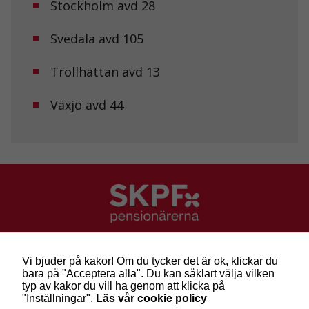
Stockholm avd 28
från
hemsidan.
Svedala avd 105
Marknadsföring
Trollhättan avd 13
Genom att dela
med dig av dina
intressen och ditt
Växjö avd 44
beteende när du
surfar ökar du
chansen att få se
personligt
anpassat innehåll
och erbjudanden.
SKPF Pensionärerna
Besök: Sveavägen 68
Vi bjuder på kakor! Om du tycker det är ok, klickar du
Post: Box 3619, 103 59 Stockholm
bara på "Acceptera alla". Du kan såklart välja vilken
Telefon: 010-222 81 00
typ av kakor du vill ha genom att klicka på
E-post:
info@skpf.se
"Inställningar".
Läs vår cookie policy