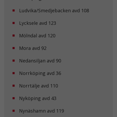
Ludvika/Smedjebacken avd 108
Lycksele avd 123
Mölndal avd 120
Mora avd 92
Nödvändiga
Dessa kakor
Nedansiljan avd 90
går inte att
välja bort. De
behövs för att
Norrköping avd 36
hemsidan
över huvud
taget ska
Norrtälje avd 110
fungera.
Nyköping avd 43
Statistik
Nynäshamn avd 119
För att vi ska
kunna