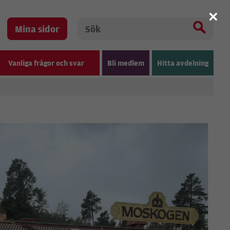
×
Mina sidor
Vanliga frågor och svar
Bli medlem
Hitta avdelning