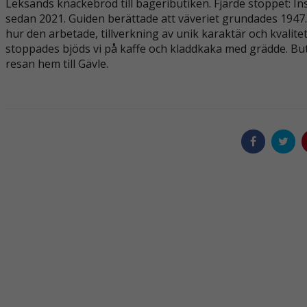
Leksands knäckebröd till bageributiken. Fjärde stoppet: I
sedan 2021. Guiden berättade att väveriet grundades 1947. 
hur den arbetade, tillverkning av unik karaktär och kvalit
stoppades bjöds vi på kaffe och kladdkaka med grädde. But
resan hem till Gävle.