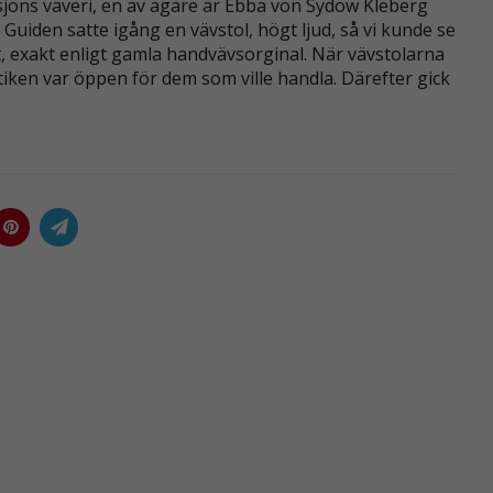
nsjöns väveri, en av ägare är Ebba von Sydow Kleberg
Guiden satte igång en vävstol, högt ljud, så vi kunde se
et, exakt enligt gamla handvävsorginal. När vävstolarna
iken var öppen för dem som ville handla. Därefter gick