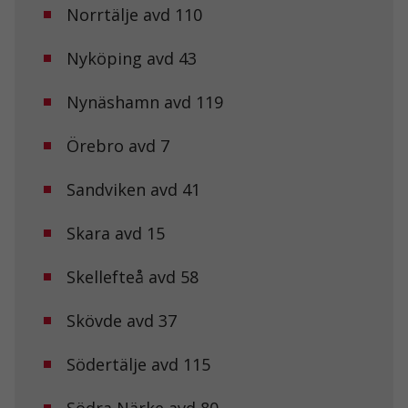
Norrtälje avd 110
Nyköping avd 43
Upplevelse
För att vår
hemsida ska
Nynäshamn avd 119
prestera så
bra som
möjligt under
Örebro avd 7
ditt besök.
Om du nekar
Sandviken avd 41
de här
kakorna
kommer viss
Skara avd 15
funktionalitet
att försvinna
från
Skellefteå avd 58
hemsidan.
Skövde avd 37
Marknadsföring
Södertälje avd 115
Genom att dela
med dig av dina
intressen och ditt