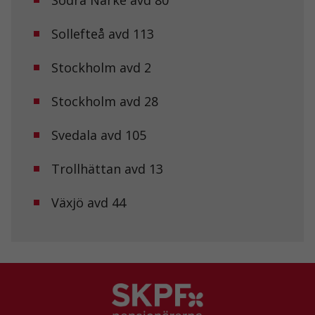
Södra Närke avd 80
beteende när du
surfar ökar du
chansen att få se
Sollefteå avd 113
personligt
anpassat innehåll
Stockholm avd 2
och erbjudanden.
Stockholm avd 28
Svedala avd 105
Trollhättan avd 13
Växjö avd 44