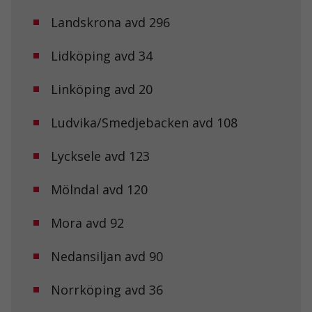
Landskrona avd 296
Nödvändiga
Dessa kakor
går inte att
Lidköping avd 34
välja bort. De
behövs för att
Linköping avd 20
hemsidan
över huvud
taget ska
Ludvika/Smedjebacken avd 108
fungera.
Lycksele avd 123
Statistik
För att vi ska
Mölndal avd 120
kunna
förbättra
Mora avd 92
hemsidans
funktionalitet
och
Nedansiljan avd 90
uppbyggnad,
baserat på
hur
Norrköping avd 36
hemsidan
används.