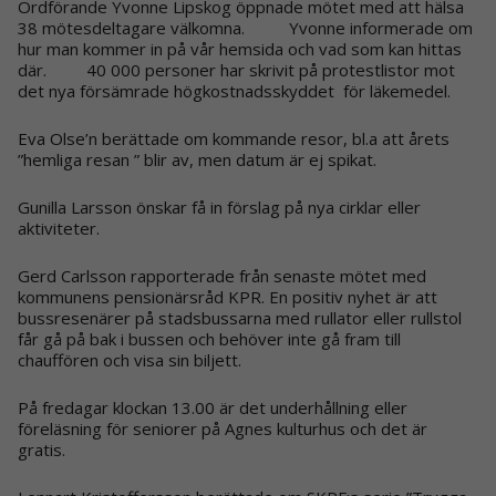
Ordförande Yvonne Lipskog öppnade mötet med att hälsa
38 mötesdeltagare välkomna. Yvonne informerade om
hur man kommer in på vår hemsida och vad som kan hittas
där. 40 000 personer har skrivit på protestlistor mot
det nya försämrade högkostnadsskyddet för läkemedel.
Eva Olse’n berättade om kommande resor, bl.a att årets
”hemliga resan ” blir av, men datum är ej spikat.
Gunilla Larsson önskar få in förslag på nya cirklar eller
aktiviteter.
Gerd Carlsson rapporterade från senaste mötet med
kommunens pensionärsråd KPR. En positiv nyhet är att
bussresenärer på stadsbussarna med rullator eller rullstol
får gå på bak i bussen och behöver inte gå fram till
chauffören och visa sin biljett.
På fredagar klockan 13.00 är det underhållning eller
föreläsning för seniorer på Agnes kulturhus och det är
gratis.