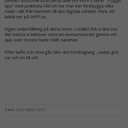
Lennart Kristoffersson berättade om SKPF:s serie ”Trygga
tips” med praktiska råd om hur man kan förebygga olika
risker i allt från hemmet till den digitala världen. Finns att
ladda ner på SKPF.se.
Ingen underhållning på detta möte. I stället fick vi lära oss
det mesta vi behöver veta om konsumenträtt genom ett
quis som Yvonne hade ställt samman.
Efter kaffe och smörgås blev det lottdragning , sedan gick
var och en till sitt.
Text
Gerd
Foto
SKPF