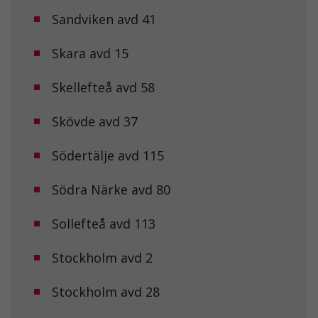
välja bort. De
behövs för att
Sandviken avd 41
hemsidan
över huvud
Skara avd 15
taget ska
fungera.
Skellefteå avd 58
Statistik
Skövde avd 37
För att vi ska
kunna
förbättra
Södertälje avd 115
hemsidans
funktionalitet
Södra Närke avd 80
och
uppbyggnad,
baserat på
Sollefteå avd 113
hur
hemsidan
används.
Stockholm avd 2
Stockholm avd 28
Upplevelse
För att vår