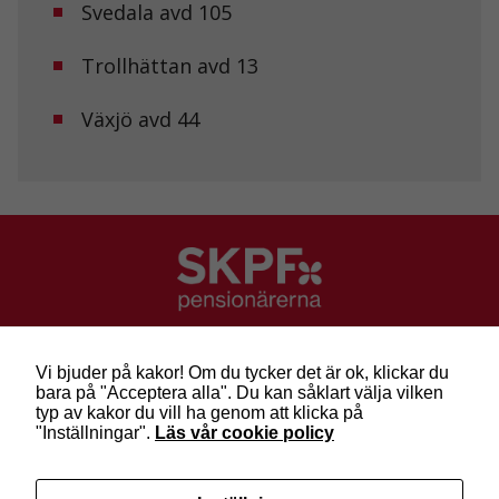
Svedala avd 105
hemsida ska
prestera så
bra som
Trollhättan avd 13
möjligt under
ditt besök.
Om du nekar
Växjö avd 44
de här
kakorna
kommer viss
funktionalitet
att försvinna
från
hemsidan.
Marknadsföring
SKPF Pensionärerna
Genom att dela
Besök: Sveavägen 68
med dig av dina
Vi bjuder på kakor! Om du tycker det är ok, klickar du
Post: Box 3619, 103 59 Stockholm
intressen och ditt
bara på "Acceptera alla". Du kan såklart välja vilken
Telefon: 010-222 81 00
beteende när du
typ av kakor du vill ha genom att klicka på
surfar ökar du
E-post:
info@skpf.se
"Inställningar".
Läs vår cookie policy
chansen att få se
personligt
anpassat innehåll
SKPF Pensionärerna är en organisation för