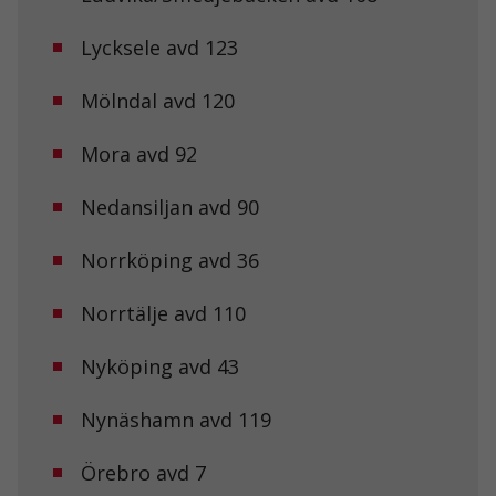
Lycksele avd 123
Mölndal avd 120
Mora avd 92
Nedansiljan avd 90
Norrköping avd 36
Norrtälje avd 110
Nyköping avd 43
Nynäshamn avd 119
Nödvändiga
Dessa kakor
Örebro avd 7
går inte att