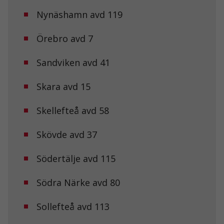
Nynäshamn avd 119
Örebro avd 7
Sandviken avd 41
Skara avd 15
Skellefteå avd 58
Nödvändiga
Dessa kakor
går inte att
Skövde avd 37
välja bort. De
behövs för att
hemsidan
Södertälje avd 115
över huvud
taget ska
Södra Närke avd 80
fungera.
Sollefteå avd 113
Statistik
För att vi ska