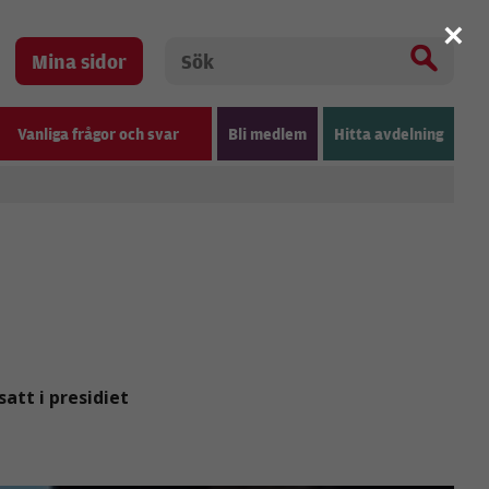
×
Mina sidor
Vanliga frågor och svar
Bli medlem
Hitta avdelning
att i presidiet