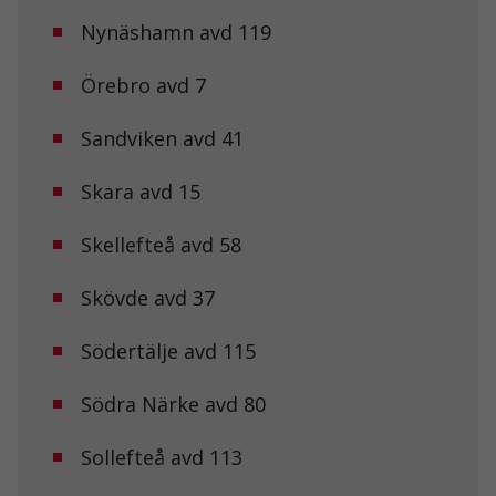
Nynäshamn avd 119
Örebro avd 7
Sandviken avd 41
Skara avd 15
Skellefteå avd 58
Nödvändiga
Dessa kakor
går inte att
Skövde avd 37
välja bort. De
behövs för att
hemsidan
Södertälje avd 115
över huvud
taget ska
Södra Närke avd 80
fungera.
Sollefteå avd 113
Statistik
För att vi ska