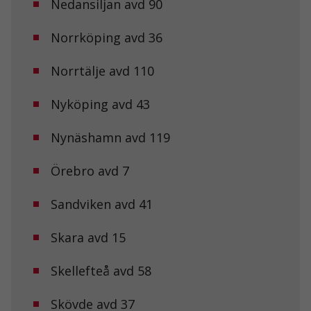
Nedansiljan avd 90
Norrköping avd 36
Nödvändiga
Dessa kakor
Norrtälje avd 110
går inte att
välja bort. De
Nyköping avd 43
behövs för att
hemsidan
över huvud
Nynäshamn avd 119
taget ska
fungera.
Örebro avd 7
Statistik
Sandviken avd 41
För att vi ska
kunna
Skara avd 15
förbättra
hemsidans
funktionalitet
Skellefteå avd 58
och
uppbyggnad,
Skövde avd 37
baserat på