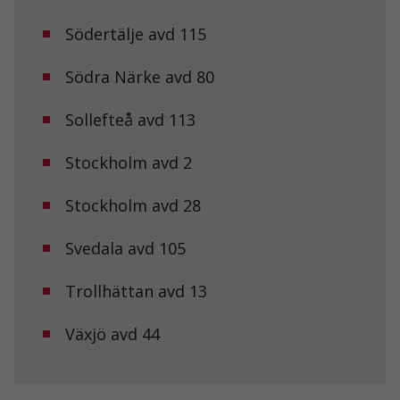
hur
hemsidan
Södertälje avd 115
används.
Södra Närke avd 80
Upplevelse
För att vår
Sollefteå avd 113
hemsida ska
prestera så
Stockholm avd 2
bra som
möjligt under
ditt besök.
Stockholm avd 28
Om du nekar
de här
kakorna
Svedala avd 105
kommer viss
funktionalitet
Trollhättan avd 13
att försvinna
från
hemsidan.
Växjö avd 44
Marknadsföring
Genom att dela