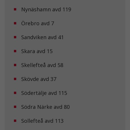
Dessa kakor
Nynäshamn avd 119
går inte att
välja bort. De
behövs för att
Örebro avd 7
hemsidan
över huvud
taget ska
Sandviken avd 41
fungera.
Skara avd 15
Statistik
Skellefteå avd 58
För att vi ska
kunna
förbättra
Skövde avd 37
hemsidans
funktionalitet
och
Södertälje avd 115
uppbyggnad,
baserat på
Södra Närke avd 80
hur
hemsidan
används.
Sollefteå avd 113