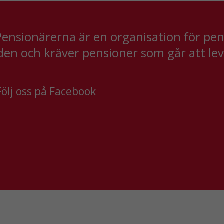
går inte att
välja bort. De
behövs för att
hemsidan
ensionärerna är en organisation för pensi
över huvud
den och kräver pensioner som går att le
taget ska
fungera.
ölj oss på Facebook
Statistik
För att vi ska
kunna
förbättra
hemsidans
funktionalitet
och
uppbyggnad,
baserat på
hur
hemsidan
används.