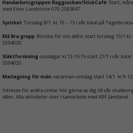
Handarbetsgruppen Raggsockan/StickCafé
: Start, mån
med Eivor Lundström 070-2583847.
Sycirkel:
Torsdag 8/1 kl. 10 – 13 i vår lokal på Tegelbruk
Må Bra grupp
: Rörelse för oss äldre; start torsdag 15/1 
5594020.
Släktforskning
onsdagar kl 13-15:15 start 21/1 i vår lok
5594020.
Matlagning för män
; varannan onsdag start 14/1 kl 9-1
Intresse för andra cirklar hör gärna av dig till vår studi
idéer. Alla aktiviteter sker i samarbete med ABF Jämtland