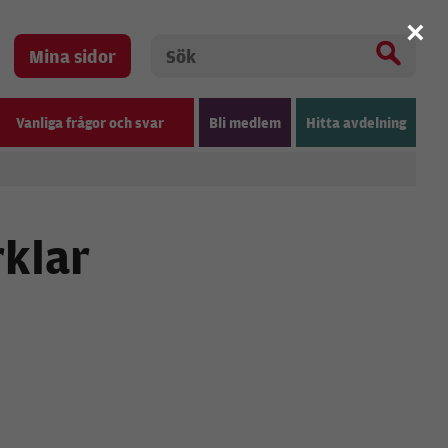
×
Mina sidor
Vanliga frågor och svar
Bli medlem
Hitta avdelning
rklar