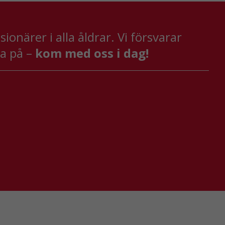
onärer i alla åldrar. Vi försvarar
va på –
kom med oss i dag!