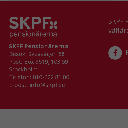
SKPF P
välfär
SKPF Pensionärerna
F
Besök: Sveavägen 68
Post: Box 3619, 103 59
Stockholm
Telefon: 010-222 81 00
E-post:
info@skpf.se