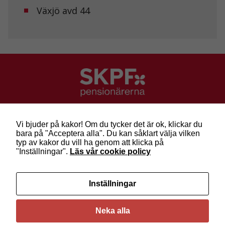
Växjö avd 44
SKPF Pensionärerna
Besök: Sveavägen 68
Vi bjuder på kakor! Om du tycker det är ok, klickar du
Post: Box 3619, 103 59 Stockholm
bara på "Acceptera alla". Du kan såklart välja vilken
Telefon: 010-222 81 00
typ av kakor du vill ha genom att klicka på
E-post:
info@skpf.se
"Inställningar".
Läs vår cookie policy
SKPF Pensionärerna är en organisation för
Inställningar
pensionärer i alla åldrar. Vi försvarar välfärden och
kräver pensioner som går att leva på –
kom med
oss i dag!
Neka alla