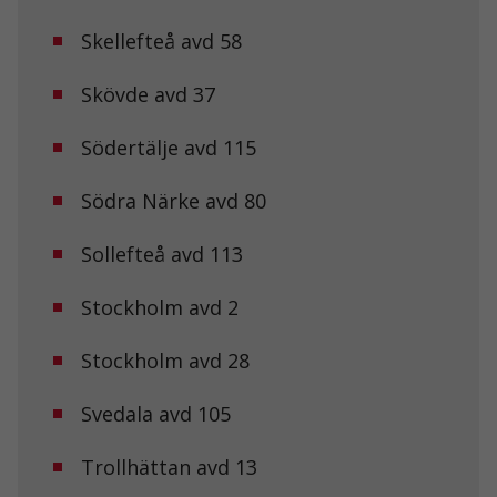
Marknadsföring
Skellefteå avd 58
Genom att dela
med dig av dina
intressen och ditt
Skövde avd 37
beteende när du
surfar ökar du
Södertälje avd 115
chansen att få se
personligt
anpassat innehåll
Södra Närke avd 80
och erbjudanden.
Sollefteå avd 113
Stockholm avd 2
Stockholm avd 28
Svedala avd 105
Trollhättan avd 13