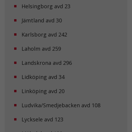
Helsingborg avd 23
Jämtland avd 30
Karlsborg avd 242
Nödvändiga
Dessa kakor
Laholm avd 259
går inte att
välja bort. De
behövs för att
Landskrona avd 296
hemsidan
över huvud
taget ska
Lidköping avd 34
fungera.
Linköping avd 20
Statistik
Ludvika/Smedjebacken avd 108
För att vi ska
kunna
förbättra
Lycksele avd 123
hemsidans
funktionalitet
och