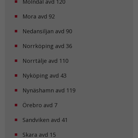
Mölndal avd 120
uppbyggnad,
baserat på
Mora avd 92
hur
hemsidan
används.
Nedansiljan avd 90
Norrköping avd 36
Upplevelse
För att vår
hemsida ska
Norrtälje avd 110
prestera så
bra som
Nyköping avd 43
möjligt under
ditt besök.
Om du nekar
Nynäshamn avd 119
de här
kakorna
kommer viss
Örebro avd 7
funktionalitet
att försvinna
Sandviken avd 41
från
hemsidan.
Skara avd 15