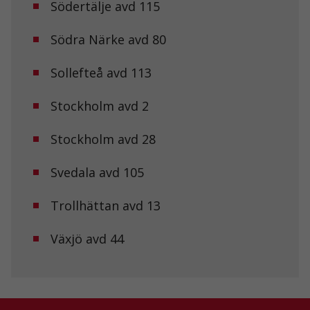
Södertälje avd 115
Statistik
Södra Närke avd 80
För att vi ska
kunna
Sollefteå avd 113
förbättra
hemsidans
funktionalitet
Stockholm avd 2
och
uppbyggnad,
baserat på
Stockholm avd 28
hur
hemsidan
Svedala avd 105
används.
Trollhättan avd 13
Upplevelse
För att vår
Växjö avd 44
hemsida ska
prestera så
bra som
möjligt under
ditt besök.
Om du nekar