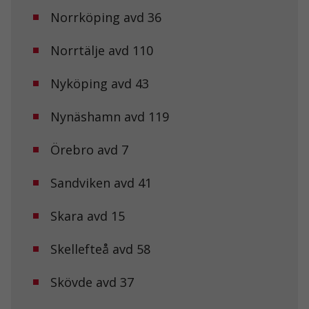
Norrköping avd 36
Norrtälje avd 110
Nyköping avd 43
Nynäshamn avd 119
Örebro avd 7
Sandviken avd 41
Nödvändiga
Dessa kakor
Skara avd 15
går inte att
välja bort. De
Skellefteå avd 58
behövs för att
hemsidan
över huvud
Skövde avd 37
taget ska
fungera.