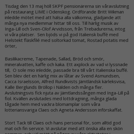
Tisdag den 13 maj höll SKPF pensionärerna sin våravslutning
på restaurang LIME i Odenskog. Ordförande Britt Wikman
inledde mötet med att hälsa alla välkomna, glädjande att
många nya medlemmar hittar till oss. Till härlig musik av
Inga-Lill och Sven-Olof Arvidsson, från Trebadurerna, intog
vi våra platser. Sen bjöds vi på god Italiensk buffé med
Helstekt fläskfilé med soltorkad tomat, Rostad potatis med
örter,
Basilikacreme, Tapenade, Sallad, Bröd och smör,
mineralvatten, kaffe och kaka. Ett axplock av vad vi lyssnade
till, O sole mio inledde, passade bra till vårt Italienska buffé.
Sen blev det en härlig mix av låtar av Svend Asmundsen,
Cacca Israelsson, Alfred Rundkvists Jämtländsk kärleksvisa,
Kalle Berglunds Bröllop i Nälden och många fler.
Avslutningsvis fick njuta av Jämtlandssången med Inga-Lill på
fiol. Kvällen avslutades med lottdragning, många glada
tågade hem med vackra blomamplar som våra
lotteriansvariga Claes och Agneta Andersson införskaffat.
Stort Tack till Claes och hans personal för, som alltid god
mat och fin service. Vi avslutar med att önska alla en skön
sommar, och väl mött på någon av våra aktiviteter i