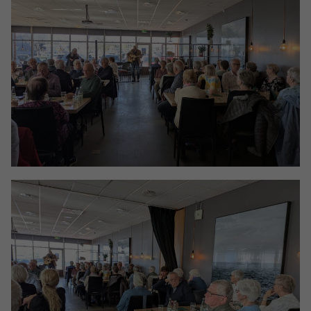
Nödvändiga
Dessa kakor
går inte att
välja bort. De
behövs för att
hemsidan
över huvud