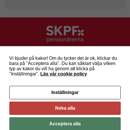
SKPF Pensionärerna
Besök: Sveavägen 68
Vi bjuder på kakor! Om du tycker det är ok, klickar du
Post: Box 3619, 103 59 Stockholm
bara på "Acceptera alla". Du kan såklart välja vilken
Telefon: 010-222 81 00
typ av kakor du vill ha genom att klicka på
E-post:
info@skpf.se
"Inställningar".
Läs vår cookie policy
SKPF Pensionärerna är en organisation för
Inställningar
pensionärer i alla åldrar. Vi försvarar välfärden och
kräver pensioner som går att leva på –
kom med
oss i dag!
Neka alla
Följ oss på Facebook
Acceptera alla