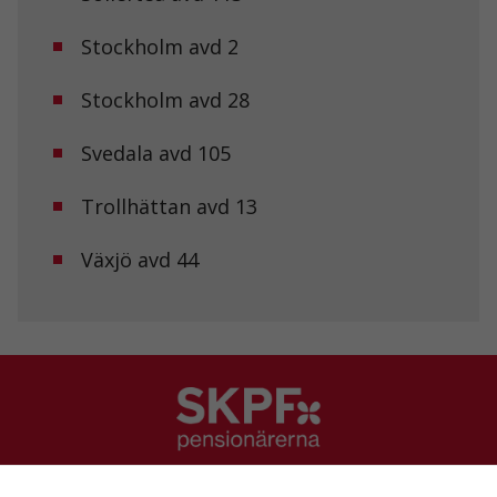
Upplevelse
Stockholm avd 2
För att vår
hemsida ska
Stockholm avd 28
prestera så
bra som
möjligt under
Svedala avd 105
ditt besök.
Om du nekar
de här
Trollhättan avd 13
kakorna
kommer viss
Växjö avd 44
funktionalitet
att försvinna
från
hemsidan.
Marknadsföring
Genom att dela
med dig av dina
intressen och ditt
SKPF Pensionärerna
beteende när du
surfar ökar du