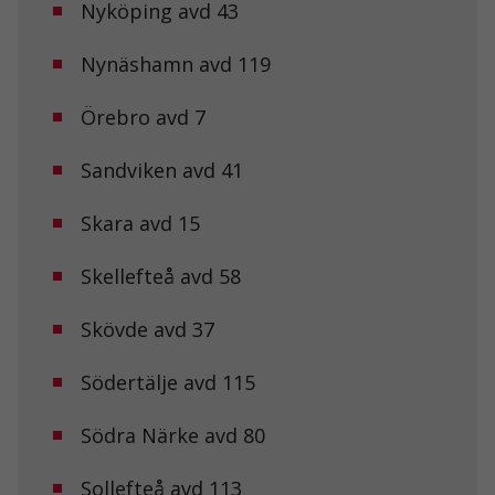
Nyköping avd 43
Nödvändiga
Dessa kakor
går inte att
Nynäshamn avd 119
välja bort. De
behövs för att
hemsidan
Örebro avd 7
över huvud
taget ska
Sandviken avd 41
fungera.
Skara avd 15
Statistik
För att vi ska
Skellefteå avd 58
kunna
förbättra
hemsidans
Skövde avd 37
funktionalitet
och
Södertälje avd 115
uppbyggnad,
baserat på
hur
Södra Närke avd 80
hemsidan
används.
Sollefteå avd 113