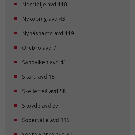
Norrtälje avd 110
Nyköping avd 43
Nynäshamn avd 119
Örebro avd 7
Sandviken avd 41
Skara avd 15
Nödvändiga
Dessa kakor
går inte att
Skellefteå avd 58
välja bort. De
behövs för att
Skövde avd 37
hemsidan
över huvud
taget ska
Södertälje avd 115
fungera.
Södra Närke avd 80