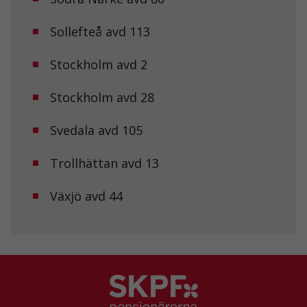
Statistik
För att vi ska
Sollefteå avd 113
kunna
förbättra
Stockholm avd 2
hemsidans
funktionalitet
och
Stockholm avd 28
uppbyggnad,
baserat på
hur
Svedala avd 105
hemsidan
används.
Trollhättan avd 13
Växjö avd 44
Upplevelse
För att vår
hemsida ska
prestera så
bra som
möjligt under
ditt besök.
Om du nekar
de här