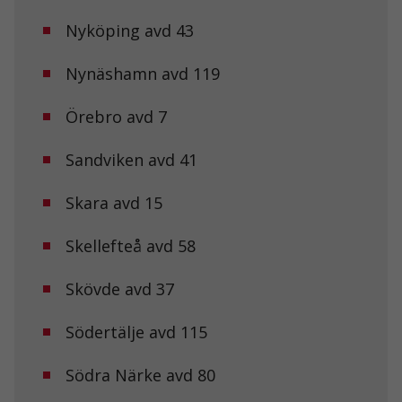
Nyköping avd 43
Nynäshamn avd 119
Örebro avd 7
Sandviken avd 41
Skara avd 15
Nödvändiga
Dessa kakor
Skellefteå avd 58
går inte att
välja bort. De
behövs för att
Skövde avd 37
hemsidan
över huvud
Södertälje avd 115
taget ska
fungera.
Södra Närke avd 80