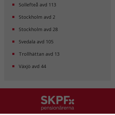
Statistik
Sollefteå avd 113
För att vi ska
kunna
Stockholm avd 2
förbättra
hemsidans
funktionalitet
Stockholm avd 28
och
uppbyggnad,
baserat på
Svedala avd 105
hur
hemsidan
Trollhättan avd 13
används.
Växjö avd 44
Upplevelse
För att vår
hemsida ska
prestera så
bra som
möjligt under
ditt besök.
Om du nekar
de här
kakorna