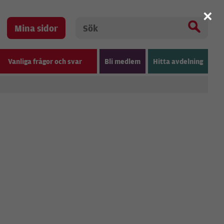
×
Mina sidor
Vanliga frågor och svar
Bli medlem
Hitta avdelning