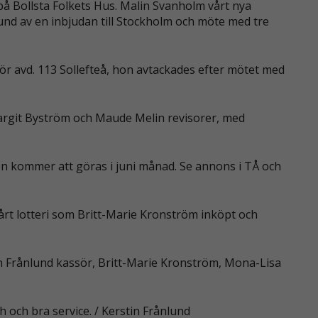
å Bollsta Folkets Hus. Malin Svanholm vårt nya
d av en inbjudan till Stockholm och möte med tre
r avd. 113 Sollefteå, hon avtackades efter mötet med
argit Byström och Maude Melin revisorer, med
en kommer att göras i juni månad. Se annons i TÅ och
årt lotteri som Britt-Marie Kronström inköpt och
in Frånlund kassör, Britt-Marie Kronström, Mona-Lisa
h och bra service. / Kerstin Frånlund