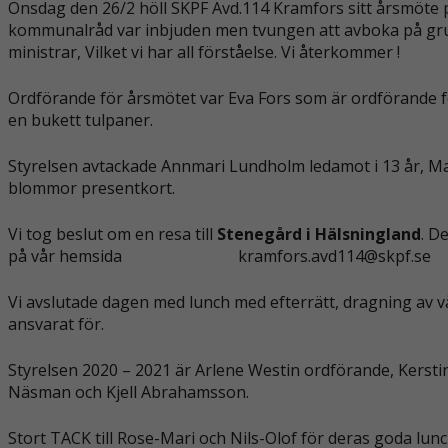
Onsdag den 26/2 höll SKPF Avd.114 Kramfors sitt årsmöte p
kommunalråd var inbjuden men tvungen att avboka på grun
ministrar, Vilket vi har all förståelse. Vi återkommer !
Ordförande för årsmötet var Eva Fors som är ordförande fö
en bukett tulpaner.
Styrelsen avtackade Annmari Lundholm ledamot i 13 år, M
blommor presentkort.
Vi tog beslut om en resa till
Stenegård i Hälsningland
. D
på vår hemsida kramfors.avd114@skpf.se
Vi avslutade dagen med lunch med efterrätt, dragning av v
ansvarat för.
Styrelsen 2020 – 2021 är Arlene Westin ordförande, Kerst
Näsman och Kjell Abrahamsson.
Stort TACK till Rose-Mari och Nils-Olof för deras goda lunc