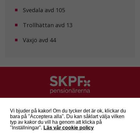
hemsidans
Svedala avd 105
funktionalitet
och
uppbyggnad,
Trollhättan avd 13
baserat på
hur
hemsidan
Växjö avd 44
används.
Upplevelse
För att vår
hemsida ska
prestera så
bra som
möjligt under
ditt besök.
SKPF Pensionärerna
Om du nekar
Besök: Sveavägen 68
de här
Vi bjuder på kakor! Om du tycker det är ok, klickar du
Post: Box 3619, 103 59 Stockholm
kakorna
bara på "Acceptera alla". Du kan såklart välja vilken
Telefon: 010-222 81 00
kommer viss
typ av kakor du vill ha genom att klicka på
E-post:
info@skpf.se
funktionalitet
"Inställningar".
Läs vår cookie policy
att försvinna
från