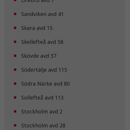
Sandviken avd 41
Skara avd 15
Skellefteå avd 58
Nödvändiga
Skövde avd 37
Dessa kakor
går inte att
välja bort. De
Södertälje avd 115
behövs för att
hemsidan
Södra Närke avd 80
över huvud
taget ska
fungera.
Sollefteå avd 113
Stockholm avd 2
Statistik
För att vi ska
kunna
Stockholm avd 28
förbättra