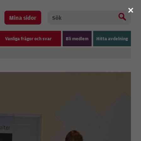
×
Mina sidor
Vanliga frågor och svar
Bli medlem
Hitta avdelning