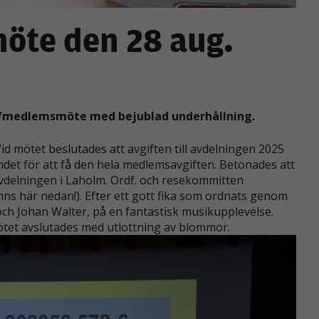
te den 28 aug.
/medlemsmöte med bejublad underhållning.
d mötet beslutades att avgiften till avdelningen 2025
undet för att få den hela medlemsavgiften. Betonades att
 avdelningen i Laholm. Ordf. och resekommitten
inns här nedan!). Efter ett gott fika som ordnats genom
och Johan Walter, på en fantastisk musikupplevelse.
ötet avslutades med utlottning av blommor.