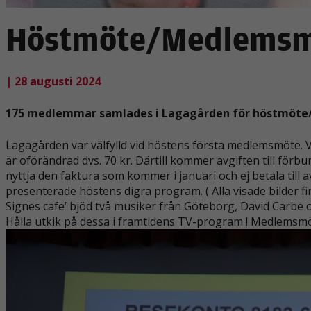
Höstmöte/Medlemsmö
| 28 augusti 2024
175 medlemmar samlades i Lagagården för höstmöte
Lagagården var välfylld vid höstens första medlemsmöte. Vi
är oförändrad dvs. 70 kr. Därtill kommer avgiften till förb
nyttja den faktura som kommer i januari och ej betala till
presenterade höstens digra program. ( Alla visade bilder f
Signes cafe’ bjöd två musiker från Göteborg, David Carbe 
Hålla utkik på dessa i framtidens TV-program ! Medlemsm