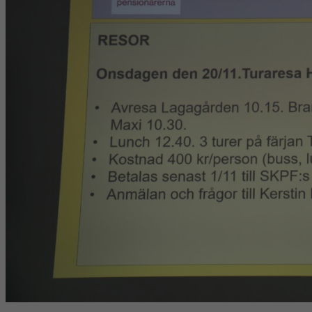
hur
hemsidan
används.
Upplevelse
För att vår
hemsida ska
prestera så
bra som
möjligt under
ditt besök.
Om du nekar
de här
kakorna
kommer viss
funktionalitet
att försvinna
från
hemsidan.
Marknadsföring