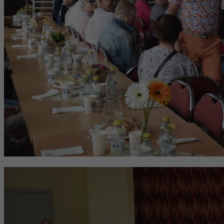
hur
hemsidan
används.
Upplevelse
För att vår
hemsida ska
prestera så
bra som
möjligt under
ditt besök.
Om du nekar
de här
kakorna
kommer viss
funktionalitet
att försvinna
från
hemsidan.
Marknadsföring