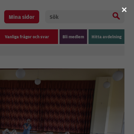
×
Mina sidor
Vanliga frågor och svar
Bli medlem
Hitta avdelning