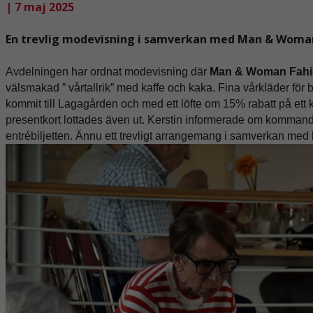
| 7 maj 2025
En trevlig modevisning i samverkan med Man & Woman
Avdelningen har ordnat modevisning där
Man & Woman
Fah
välsmakad ” vårtallrik” med kaffe och kaka. Fina vårkläder f
kommit till Lagagården och med ett löfte om 15% rabatt på ett 
presentkort lottades även ut. Kerstin informerade om komma
entrébiljetten. Ännu ett trevligt arrangemang i samverkan med