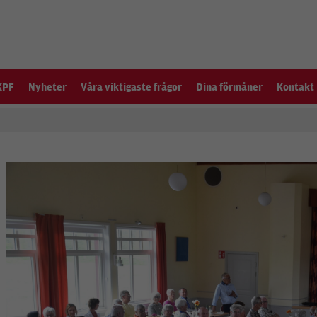
KPF
Nyheter
Våra viktigaste frågor
Dina förmåner
Kontakt