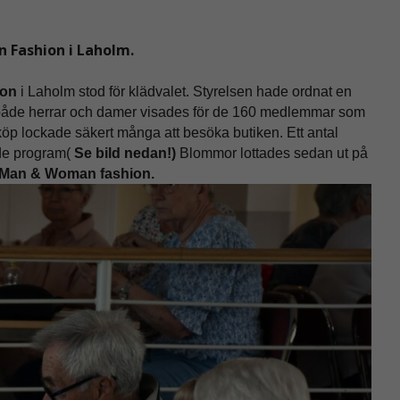
 Fashion i Laholm.
ion
i Laholm stod för klädvalet. Styrelsen hade ordnat en
ör både herrar och damer visades för de 160 medlemmar som
köp lockade säkert många att besöka butiken. Ett antal
nde program(
Se bild nedan!)
Blommor lottades sedan ut på
Man & Woman fashion.