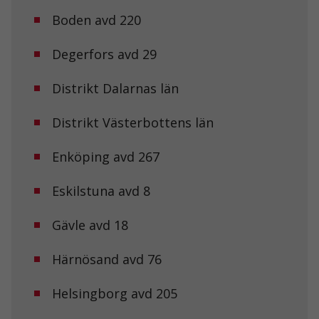
Boden avd 220
Degerfors avd 29
Distrikt Dalarnas län
Distrikt Västerbottens län
Enköping avd 267
Eskilstuna avd 8
Gävle avd 18
Nödvändiga
Härnösand avd 76
Dessa kakor
går inte att
välja bort. De
Helsingborg avd 205
behövs för att
hemsidan