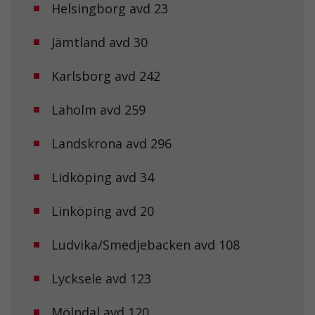
över huvud
Helsingborg avd 23
taget ska
fungera.
Jämtland avd 30
Karlsborg avd 242
Statistik
För att vi ska
kunna
Laholm avd 259
förbättra
hemsidans
funktionalitet
Landskrona avd 296
och
uppbyggnad,
Lidköping avd 34
baserat på
hur
hemsidan
Linköping avd 20
används.
Ludvika/Smedjebacken avd 108
Upplevelse
Lycksele avd 123
För att vår
hemsida ska
prestera så
Mölndal avd 120
bra som