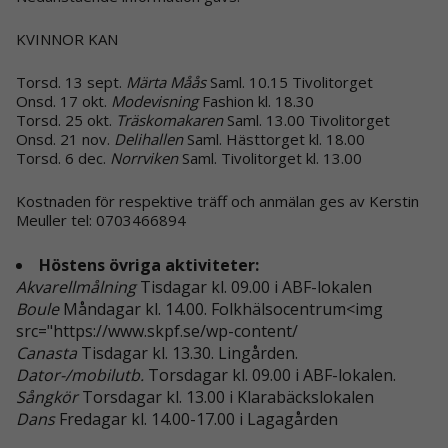
KVINNOR KAN
Torsd. 13 sept.
Märta Måås
Saml. 10.15 Tivolitorget
Onsd. 17 okt.
Modevisning
Fashion kl. 18.30
Torsd. 25 okt.
Träskomakaren
Saml. 13.00 Tivolitorget
Onsd. 21 nov.
Delihallen
Saml. Hästtorget kl. 18.00
Torsd. 6 dec.
Norrviken
Saml. Tivolitorget kl. 13.00
Kostnaden för respektive träff och anmälan ges av Kerstin
Meuller tel: 0703466894
Höstens övriga aktiviteter:
Akvarellmålning
Tisdagar kl. 09.00 i ABF-lokalen
Boule
Måndagar kl. 14.00. Folkhälsocentrum<img
src="https://www.skpf.se/wp-content/
Canasta
Tisdagar kl. 13.30. Lingården.
Dator-/mobilutb.
Torsdagar kl. 09.00 i ABF-lokalen.
Sångkör
Torsdagar kl. 13.00 i Klarabäckslokalen
Dans
Fredagar kl. 14.00-17.00 i Lagagården