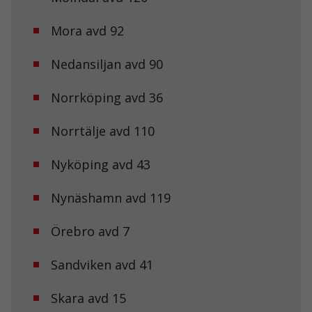
möjligt under
ditt besök.
Mora avd 92
Om du nekar
de här
Nedansiljan avd 90
kakorna
kommer viss
funktionalitet
Norrköping avd 36
att försvinna
från
hemsidan.
Norrtälje avd 110
Nyköping avd 43
Marknadsföring
Genom att dela
Nynäshamn avd 119
med dig av dina
intressen och ditt
beteende när du
Örebro avd 7
surfar ökar du
chansen att få se
personligt
Sandviken avd 41
anpassat innehåll
och erbjudanden.
Skara avd 15