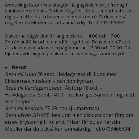
Anmälningslistor finns utlagda i Lagagården varje fredag i
samband med dans. Du kan då gå dit för att enbart anteckna
dig utan att delta i dansen och betala entré. Du kan också
ring Kerstin Meuller för att anmäla dig. Tel: 0703466894
Danserna pågår den 31 aug mellan kl. 14.00 och 17.00.
Entrén är 80 kr och du medför eget fika. Dansen den 7 sept.
är s.k. marknadsdans och pågår mellan 17.00 och 20.00. Då
bjuder avdelningen på fika i form av smörgås med dryck.
Resor:
Resa till Lund
26 sept. Heldagsresa till Lund med
Skissernas musèum – och domkyrkan.
Resa till Vardagsmuseet
i Ålstorp 18 okt. –
Halvdagsresa Saml. 14.00. Tivolitorget Samordning med
biltransport
Resa till Rostock
27-29 nov. (Julmarknad)
Resa våren 2019?
Ej beslutat men diskussioner förs om
en ev. kryssning i Holland. Priser får du av Kerstin
Meuller där du också kan anmäla dig. Tel: 0703466894