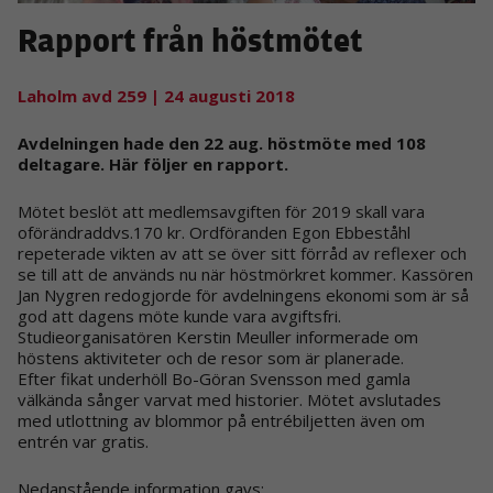
Rapport från höstmötet
Laholm avd 259
| 24 augusti 2018
Avdelningen hade den 22 aug. höstmöte med 108
deltagare. Här följer en rapport.
Mötet beslöt att medlemsavgiften för 2019 skall vara
oförändraddvs.170 kr. Ordföranden Egon Ebbeståhl
repeterade vikten av att se över sitt förråd av reflexer och
se till att de används nu när höstmörkret kommer. Kassören
Jan Nygren redogjorde för avdelningens ekonomi som är så
god att dagens möte kunde vara avgiftsfri.
Studieorganisatören Kerstin Meuller informerade om
höstens aktiviteter och de resor som är planerade.
Efter fikat underhöll Bo-Göran Svensson med gamla
välkända sånger varvat med historier. Mötet avslutades
med utlottning av blommor på entrébiljetten även om
entrén var gratis.
Nedanstående information gavs: