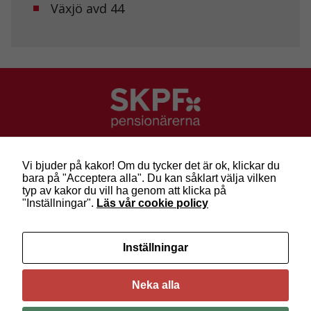
Växjö avd 44
SKPF Pensionärerna
Besök: Sveavägen 68
Vi bjuder på kakor! Om du tycker det är ok, klickar du
Post: Box 3619, 103 59 Stockholm
bara på "Acceptera alla". Du kan såklart välja vilken
Telefon: 010-222 81 00
typ av kakor du vill ha genom att klicka på
E-post:
info@skpf.se
"Inställningar".
Läs vår cookie policy
SKPF Pensionärerna är en organisation för
Inställningar
pensionärer i alla åldrar. Vi försvarar välfärden och
kräver pensioner som går att leva på –
kom med
oss i dag!
Neka alla