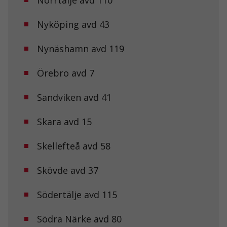
Nyköping avd 43
Nynäshamn avd 119
Örebro avd 7
Sandviken avd 41
Skara avd 15
Nödvändiga
Dessa kakor
Skellefteå avd 58
går inte att
välja bort. De
behövs för att
Skövde avd 37
hemsidan
över huvud
taget ska
Södertälje avd 115
fungera.
Södra Närke avd 80