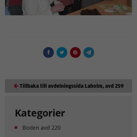
Tillbaka till avdelningssida Laholm, avd 259
Nödvändiga
Dessa kakor
går inte att
Kategorier
välja bort. De
behövs för att
hemsidan
Boden avd 220
över huvud
taget ska