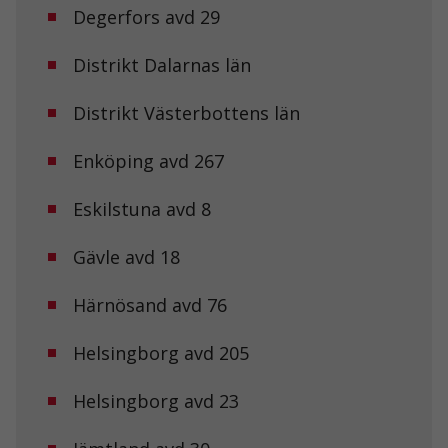
fungera.
Degerfors avd 29
Distrikt Dalarnas län
Statistik
För att vi ska
Distrikt Västerbottens län
kunna
förbättra
hemsidans
Enköping avd 267
funktionalitet
och
Eskilstuna avd 8
uppbyggnad,
baserat på
hur
Gävle avd 18
hemsidan
används.
Härnösand avd 76
Upplevelse
Helsingborg avd 205
För att vår
hemsida ska
Helsingborg avd 23
prestera så
bra som
möjligt under