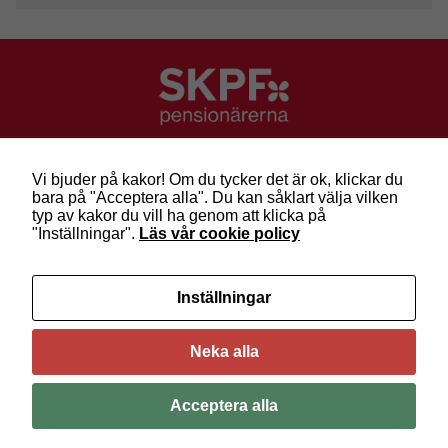
SKPF Pensionärerna
Besök: Sveavägen 68
Vi bjuder på kakor! Om du tycker det är ok, klickar du
Post: Box 3619, 103 59 Stockholm
bara på "Acceptera alla". Du kan såklart välja vilken
Telefon: 010-222 81 00
typ av kakor du vill ha genom att klicka på
E-post:
info@skpf.se
"Inställningar".
Läs vår cookie policy
SKPF Pensionärerna är en organisation för
Inställningar
pensionärer i alla åldrar. Vi försvarar välfärden och
kräver pensioner som går att leva på –
kom med
oss i dag!
Neka alla
Följ oss på Facebook
Acceptera alla