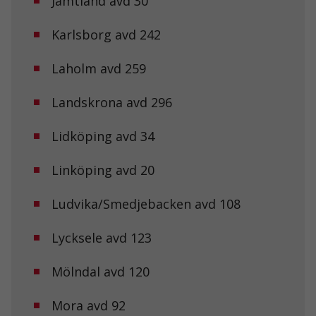
Jämtland avd 30
ditt besök.
Om du nekar
de här
Karlsborg avd 242
kakorna
kommer viss
Laholm avd 259
funktionalitet
att försvinna
från
Landskrona avd 296
hemsidan.
Lidköping avd 34
Marknadsföring
Genom att dela
Linköping avd 20
med dig av dina
intressen och ditt
Ludvika/Smedjebacken avd 108
beteende när du
surfar ökar du
chansen att få se
Lycksele avd 123
personligt
anpassat innehåll
och erbjudanden.
Mölndal avd 120
Mora avd 92