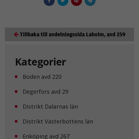
Upplevelse
För att vår
hemsida ska
prestera så
Tillbaka till avdelningssida Laholm, avd 259
bra som
möjligt under
ditt besök.
Om du nekar
de här
Kategorier
kakorna
kommer viss
funktionalitet
Boden avd 220
att försvinna
från
hemsidan.
Degerfors avd 29
Distrikt Dalarnas län
Marknadsföring
Genom att dela
Distrikt Västerbottens län
med dig av dina
intressen och ditt
beteende när du
Enköping avd 267
surfar ökar du