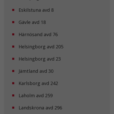
chansen att få se
personligt
Eskilstuna avd 8
anpassat innehåll
och erbjudanden.
Gävle avd 18
Härnösand avd 76
Helsingborg avd 205
Helsingborg avd 23
Jämtland avd 30
Karlsborg avd 242
Laholm avd 259
Landskrona avd 296