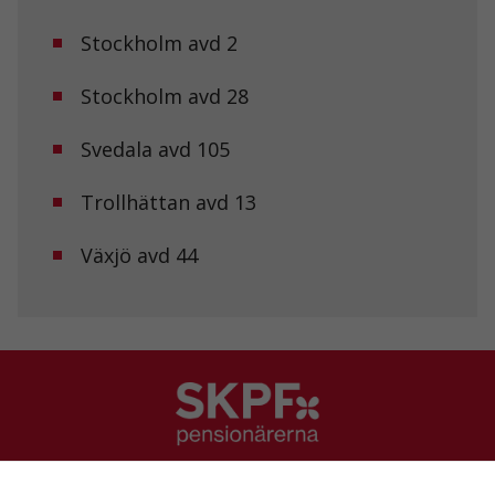
Stockholm avd 2
Stockholm avd 28
Svedala avd 105
Trollhättan avd 13
Växjö avd 44
SKPF Pensionärerna