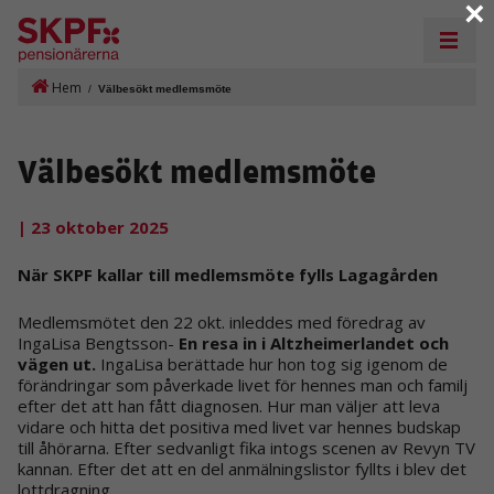
×
Hem
/
Välbesökt medlemsmöte
Välbesökt medlemsmöte
| 23 oktober 2025
När SKPF kallar till medlemsmöte fylls Lagagården
Medlemsmötet den 22 okt. inleddes med föredrag av
IngaLisa Bengtsson-
En resa in i Altzheimerlandet och
vägen ut.
IngaLisa berättade hur hon tog sig igenom de
förändringar som påverkade livet för hennes man och familj
efter det att han fått diagnosen. Hur man väljer att leva
vidare och hitta det positiva med livet var hennes budskap
till åhörarna. Efter sedvanligt fika intogs scenen av Revyn TV
kannan. Efter det att en del anmälningslistor fyllts i blev det
lottdragning.