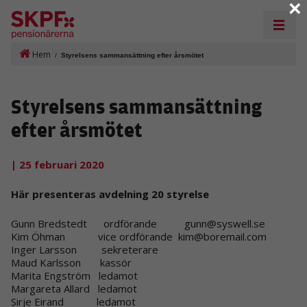
×
Hem
/
Styrelsens sammansättning efter årsmötet
Styrelsens sammansättning
efter årsmötet
| 25 februari 2020
Här presenteras avdelning 20 styrelse
Gunn Bredstedt ordförande gunn@syswell.se
Kim Öhman vice ordförande kim@boremail.com
Inger Larsson sekreterare
Maud Karlsson kassör
Marita Engström ledamot
Margareta Allard ledamot
Sirje Eirand ledamot