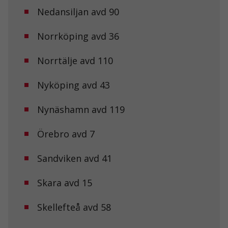
Nedansiljan avd 90
Norrköping avd 36
Norrtälje avd 110
Nyköping avd 43
Nynäshamn avd 119
Örebro avd 7
Sandviken avd 41
Nödvändiga
Dessa kakor
går inte att
Skara avd 15
välja bort. De
behövs för att
hemsidan
Skellefteå avd 58
över huvud
taget ska