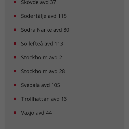
Skövde avd 37
fungera.
Södertälje avd 115
Statistik
För att vi ska
Södra Närke avd 80
kunna
förbättra
hemsidans
Sollefteå avd 113
funktionalitet
och
Stockholm avd 2
uppbyggnad,
baserat på
hur
Stockholm avd 28
hemsidan
används.
Svedala avd 105
Upplevelse
Trollhättan avd 13
För att vår
hemsida ska
Växjö avd 44
prestera så
bra som
möjligt under
ditt besök.