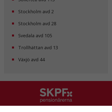
För att vi ska
kunna
Stockholm avd 2
förbättra
hemsidans
funktionalitet
Stockholm avd 28
och
uppbyggnad,
Svedala avd 105
baserat på
hur
hemsidan
Trollhättan avd 13
används.
Växjö avd 44
Upplevelse
För att vår
hemsida ska
prestera så
bra som
möjligt under
ditt besök.
Om du nekar
de här
kakorna
SKPF Pensionärerna
kommer viss