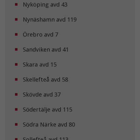
Nyköping avd 43
Nynäshamn avd 119
Örebro avd 7
Sandviken avd 41
Skara avd 15
Nödvändiga
Skellefteå avd 58
Dessa kakor
går inte att
välja bort. De
Skövde avd 37
behövs för att
hemsidan
över huvud
Södertälje avd 115
taget ska
fungera.
Södra Närke avd 80
Sollefteå avd 113
Statistik