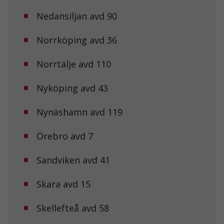
Nedansiljan avd 90
Norrköping avd 36
Norrtälje avd 110
Nyköping avd 43
Nynäshamn avd 119
Örebro avd 7
Nödvändiga
Sandviken avd 41
Dessa kakor
går inte att
Skara avd 15
välja bort. De
behövs för att
hemsidan
Skellefteå avd 58
över huvud
taget ska