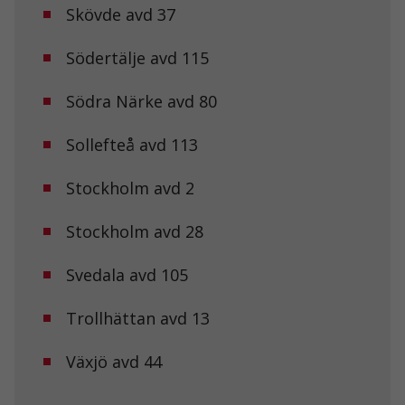
Skövde avd 37
fungera.
Södertälje avd 115
Statistik
För att vi ska
Södra Närke avd 80
kunna
förbättra
hemsidans
Sollefteå avd 113
funktionalitet
och
Stockholm avd 2
uppbyggnad,
baserat på
hur
Stockholm avd 28
hemsidan
används.
Svedala avd 105
Upplevelse
Trollhättan avd 13
För att vår
hemsida ska
Växjö avd 44
prestera så
bra som
möjligt under