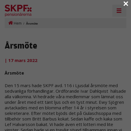
×
Hem
/
Årsmöte
Årsmöte
| 17 mars 2022
Årsmöte
Den 15 mars hade SKPF avd. 116 i Ljusdal årsmöte med
sedvanliga förhandlingar. Ordförande Ivar Dahlqvist hälsade
alla välkomna. Vi hedrade våra medlemmar som lämnat oss
under året med ett tänt ljus och en tyst minut. Ewy Sjögren
avtackades med en blomma efter 14 år i styrelsen som
sekreterare. Efter mötet bjöds det på Gulaschsoppa med
tillbehör som Britt Barbus kokat. Sedan kaffe och kaka som
Lef Halvarsson bakat. Vi hade även ett lotteri med lite
vinster. Sedan hade vi en trevlig stund tillsammans innan vi