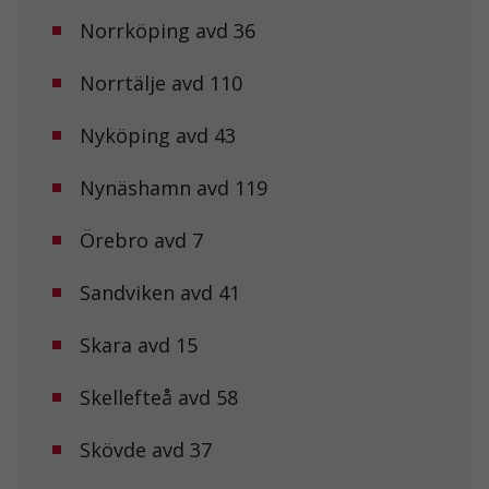
Norrköping avd 36
Norrtälje avd 110
Nyköping avd 43
Nynäshamn avd 119
Örebro avd 7
Sandviken avd 41
Nödvändiga
Dessa kakor
Skara avd 15
går inte att
välja bort. De
Skellefteå avd 58
behövs för att
hemsidan
över huvud
Skövde avd 37
taget ska
fungera.