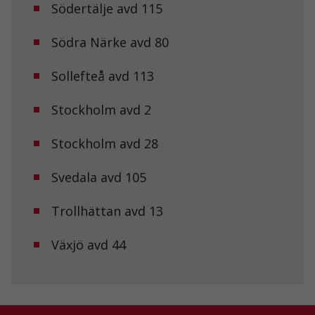
Södertälje avd 115
Statistik
Södra Närke avd 80
För att vi ska
kunna
Sollefteå avd 113
förbättra
hemsidans
funktionalitet
Stockholm avd 2
och
uppbyggnad,
baserat på
Stockholm avd 28
hur
hemsidan
Svedala avd 105
används.
Trollhättan avd 13
Upplevelse
För att vår
Växjö avd 44
hemsida ska
prestera så
bra som
möjligt under
ditt besök.
Om du nekar