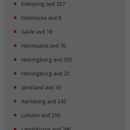
kommer viss
Enköping avd 267
funktionalitet
att försvinna
från
Eskilstuna avd 8
hemsidan.
Gävle avd 18
Marknadsföring
Härnösand avd 76
Genom att dela
med dig av dina
intressen och ditt
Helsingborg avd 205
beteende när du
surfar ökar du
Helsingborg avd 23
chansen att få se
personligt
anpassat innehåll
Jämtland avd 30
och erbjudanden.
Karlsborg avd 242
Laholm avd 259
Landskrona avd 296