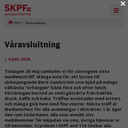
×
Hem
/
Våravsluitning
Våravsluitning
| 4 juni 2026
Tisdagen 26 maj samlades vi för säsongens sista
medlemsträff. Många kom för att lyssna till
skönsjungande Berit Sandström som bjöd på många
välkända "örhängen" både före och efter lunch.
Förtäringen bestod av smörgåstårta från Kakfén,
dryck, kaffe och kaka. Träffen avslutades med lotteri,
och många gick hem med fina vinster. Nästa träff är
Medlemsfest för alla avdelningar i distriktet. I år äger
den rum Söderhamn. Alla som anmält sitt
mobilnummer får inbjudan via sms, övriga hänvisar vi
till hemsidan. Styrelsen i SKPF avd 116 önskar alla