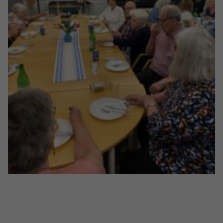
Nödvändiga
Dessa kakor
går inte att
välja bort. De
behövs för att
hemsidan
över huvud
taget ska
fungera.