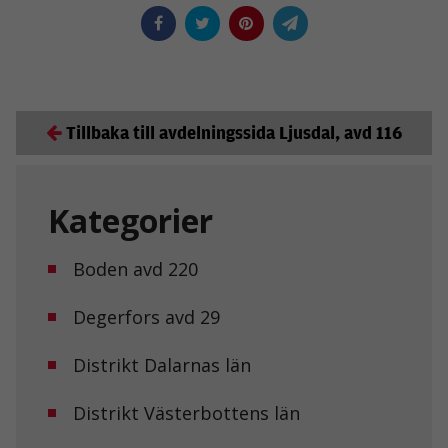
Statistik
För att vi ska
kunna
förbättra
hemsidans
funktionalitet
och
Tillbaka till avdelningssida Ljusdal, avd 116
uppbyggnad,
baserat på
hur
hemsidan
används.
Kategorier
Boden avd 220
Upplevelse
För att vår
hemsida ska
Degerfors avd 29
prestera så
bra som
möjligt under
Distrikt Dalarnas län
ditt besök.
Om du nekar
Distrikt Västerbottens län
de här
kakorna