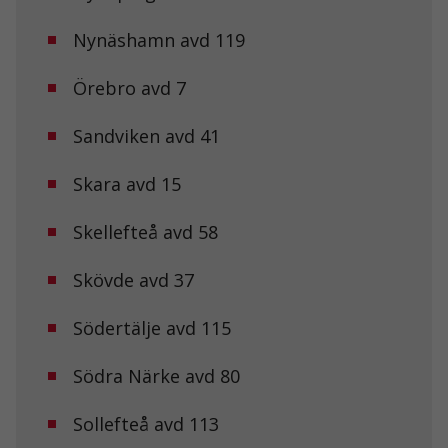
Dessa kakor
Nynäshamn avd 119
går inte att
välja bort. De
behövs för att
Örebro avd 7
hemsidan
över huvud
taget ska
Sandviken avd 41
fungera.
Skara avd 15
Statistik
Skellefteå avd 58
För att vi ska
kunna
förbättra
Skövde avd 37
hemsidans
funktionalitet
och
Södertälje avd 115
uppbyggnad,
baserat på
Södra Närke avd 80
hur
hemsidan
används.
Sollefteå avd 113