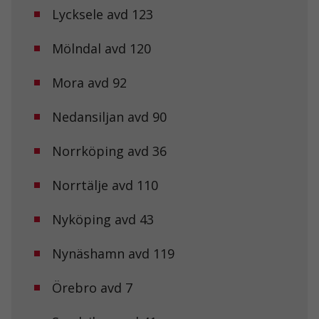
Lycksele avd 123
Mölndal avd 120
Mora avd 92
Nödvändiga
Nedansiljan avd 90
Dessa kakor
går inte att
Norrköping avd 36
välja bort. De
behövs för att
hemsidan
Norrtälje avd 110
över huvud
taget ska
fungera.
Nyköping avd 43
Nynäshamn avd 119
Statistik
För att vi ska
Örebro avd 7
kunna
förbättra
hemsidans