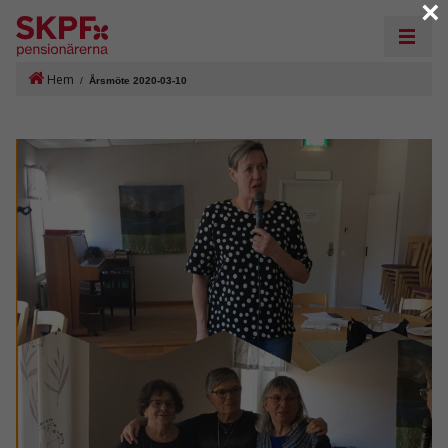
×
Hem
/
Årsmöte 2020-03-10