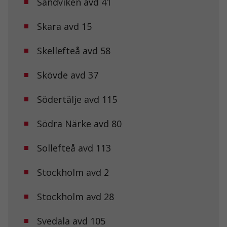
Sandviken avd 41
funktionalitet
och
uppbyggnad,
Skara avd 15
baserat på
hur
Skellefteå avd 58
hemsidan
används.
Skövde avd 37
Upplevelse
Södertälje avd 115
För att vår
hemsida ska
Södra Närke avd 80
prestera så
bra som
möjligt under
Sollefteå avd 113
ditt besök.
Om du nekar
de här
Stockholm avd 2
kakorna
kommer viss
Stockholm avd 28
funktionalitet
att försvinna
från
Svedala avd 105
hemsidan.