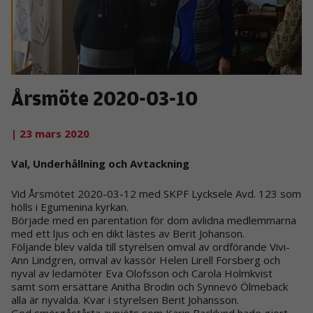
Årsmöte 2020-03-10
| 23 mars 2020
Val, Underhållning och Avtackning
Vid Årsmötet 2020-03-12 med SKPF Lycksele Avd. 123 som
hölls i Egumenina kyrkan.
Började med en parentation för dom avlidna medlemmarna
med ett ljus och en dikt lästes av Berit Johanson.
Följande blev valda till styrelsen omval av ordförande Vivi-
Ann Lindgren, omval av kassör Helen Lirell Forsberg och
nyval av ledamöter Eva Olofsson och Carola Holmkvist
samt som ersättare Anitha Brodin och Synnevö Ölmeback
alla är nyvalda. Kvar i styrelsen Berit Johansson.
God smörgåstårta avnjöts som Karin Backlund hade gjort