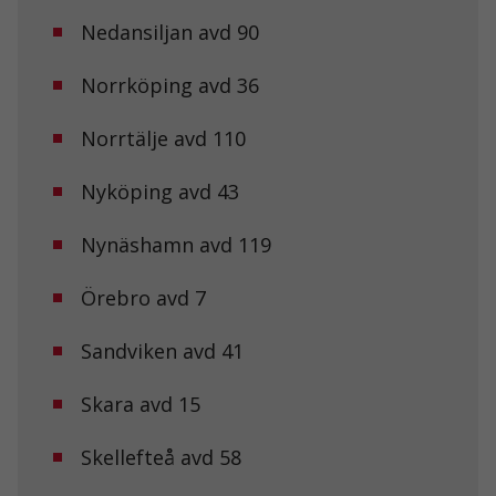
fungera.
Nedansiljan avd 90
Norrköping avd 36
Statistik
För att vi ska
kunna
Norrtälje avd 110
förbättra
hemsidans
funktionalitet
Nyköping avd 43
och
uppbyggnad,
Nynäshamn avd 119
baserat på
hur
hemsidan
Örebro avd 7
används.
Sandviken avd 41
Upplevelse
För att vår
Skara avd 15
hemsida ska
prestera så
Skellefteå avd 58
bra som
möjligt under