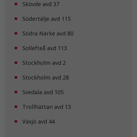
ditt besök.
Skövde avd 37
Om du nekar
de här
kakorna
Södertälje avd 115
kommer viss
funktionalitet
Södra Närke avd 80
att försvinna
från
hemsidan.
Sollefteå avd 113
Stockholm avd 2
Marknadsföring
Genom att dela
Stockholm avd 28
med dig av dina
intressen och ditt
beteende när du
Svedala avd 105
surfar ökar du
chansen att få se
personligt
Trollhättan avd 13
anpassat innehåll
och erbjudanden.
Växjö avd 44