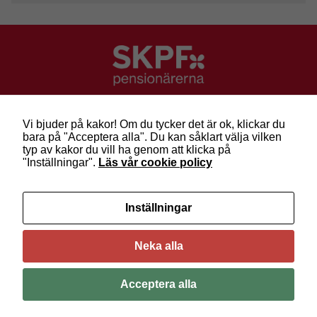
SKPF Pensionärerna
Besök: Sveavägen 68
Vi bjuder på kakor! Om du tycker det är ok, klickar du
Post: Box 3619, 103 59 Stockholm
bara på "Acceptera alla". Du kan såklart välja vilken
Telefon: 010-222 81 00
typ av kakor du vill ha genom att klicka på
E-post:
info@skpf.se
"Inställningar".
Läs vår cookie policy
SKPF Pensionärerna är en organisation för
Inställningar
pensionärer i alla åldrar. Vi försvarar välfärden och
kräver pensioner som går att leva på –
kom med
oss i dag!
Neka alla
Följ oss på Facebook
Acceptera alla