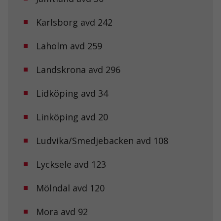
Karlsborg avd 242
Laholm avd 259
Landskrona avd 296
Lidköping avd 34
Linköping avd 20
Ludvika/Smedjebacken avd 108
Nödvändiga
Lycksele avd 123
Dessa kakor
går inte att
välja bort. De
Mölndal avd 120
behövs för att
hemsidan
över huvud
Mora avd 92
taget ska