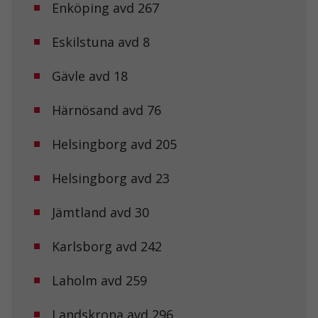
Enköping avd 267
Nödvändiga
Dessa kakor
går inte att
Eskilstuna avd 8
välja bort. De
behövs för att
Gävle avd 18
hemsidan
över huvud
taget ska
Härnösand avd 76
fungera.
Helsingborg avd 205
Statistik
För att vi ska
Helsingborg avd 23
kunna
förbättra
Jämtland avd 30
hemsidans
funktionalitet
och
Karlsborg avd 242
uppbyggnad,
baserat på
hur
Laholm avd 259
hemsidan
används.
Landskrona avd 296