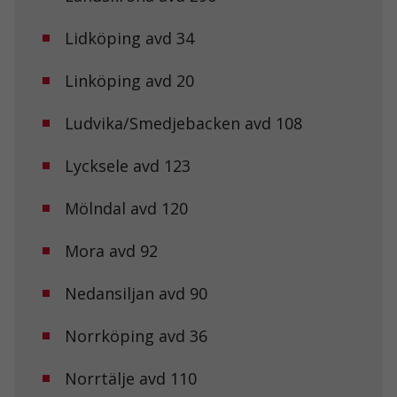
Lidköping avd 34
Upplevelse
För att vår
hemsida ska
Linköping avd 20
prestera så
bra som
Ludvika/Smedjebacken avd 108
möjligt under
ditt besök.
Om du nekar
Lycksele avd 123
de här
kakorna
kommer viss
Mölndal avd 120
funktionalitet
att försvinna
Mora avd 92
från
hemsidan.
Nedansiljan avd 90
Marknadsföring
Norrköping avd 36
Genom att dela
med dig av dina
intressen och ditt
Norrtälje avd 110
beteende när du