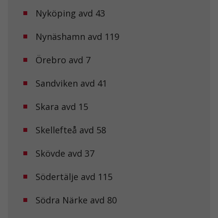
surfar ökar du
Nyköping avd 43
chansen att få se
personligt
anpassat innehåll
Nynäshamn avd 119
och erbjudanden.
Örebro avd 7
Sandviken avd 41
Skara avd 15
Skellefteå avd 58
Skövde avd 37
Södertälje avd 115
Södra Närke avd 80