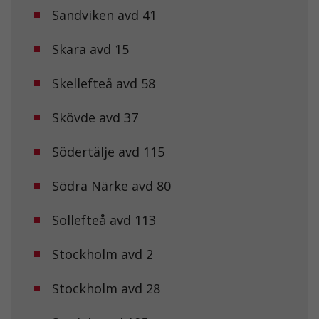
hemsidans
Sandviken avd 41
funktionalitet
och
uppbyggnad,
Skara avd 15
baserat på
hur
hemsidan
Skellefteå avd 58
används.
Skövde avd 37
Upplevelse
Södertälje avd 115
För att vår
hemsida ska
prestera så
Södra Närke avd 80
bra som
möjligt under
ditt besök.
Sollefteå avd 113
Om du nekar
de här
Stockholm avd 2
kakorna
kommer viss
funktionalitet
Stockholm avd 28
att försvinna
från
hemsidan.