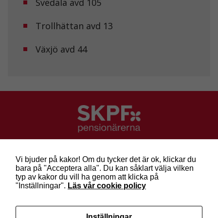
Svedala avd 105
Trollhättan avd 13
Marknadsföring
Genom att dela
Växjö avd 44
med dig av dina
intressen och ditt
beteende när du
surfar ökar du
chansen att få se
personligt
anpassat innehåll
och erbjudanden.
SKPF Pensionärerna
Besök: Sveavägen 68
Vi bjuder på kakor! Om du tycker det är ok, klickar du
Post: Box 3619, 103 59 Stockholm
bara på "Acceptera alla". Du kan såklart välja vilken
Telefon: 010-222 81 00
typ av kakor du vill ha genom att klicka på
E-post:
info@skpf.se
"Inställningar".
Läs vår cookie policy
SKPF Pensionärerna är en organisation för
Inställningar