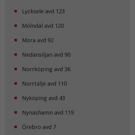
Lycksele avd 123
Mölndal avd 120
Mora avd 92
Nödvändiga
Nedansiljan avd 90
Dessa kakor
går inte att
välja bort. De
Norrköping avd 36
behövs för att
hemsidan
Norrtälje avd 110
över huvud
taget ska
fungera.
Nyköping avd 43
Nynäshamn avd 119
Statistik
För att vi ska
kunna
Örebro avd 7
förbättra