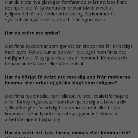
Har du trots nya glasögon fortfarande svårt att läsa finns
det hjälp att få. Syncentralen provar bland annat ut
hjälpmedel för att underlätta läsning. Du kommer till
syncentralen på remiss, oftast från ögonläkare.
Har du svårt att andas?
Det finns sjukdomar som gör att din kropp inte får tillräckligt
med syre. För att kunna bo kvar i ditt eget hem finns det
möjlighet att få syrgas installerad i hemmet. Kontakta din
behandlande läkare eller vårdcentral.
Har du börjat få svårt att resa dig upp från möblerna
hemma eller orkar ej gå lika långt som tidigare?
Det finns
hjälpmedel, tex rollator, rullstol, toalettförhöjare
eller förhöjningsklossar som kan hjälpa dig att bevara din
självständighet. Vänd dig till din vårdcentral eller till din
kommun så kan fysioterapeut/sjukgymnast eller/och
arbetsterapeut hjälpa dig.
Har du svårt att tala, larma, minnas eller komma i tid?