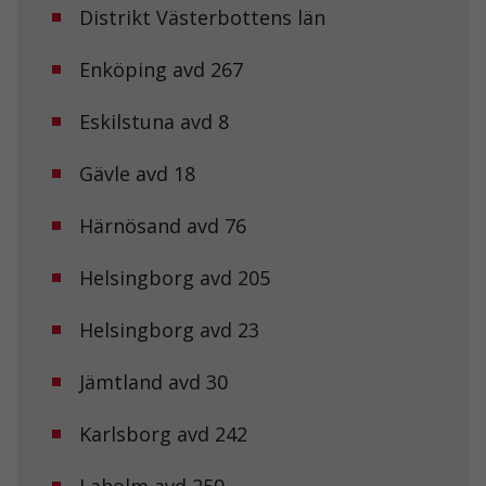
Distrikt Västerbottens län
Nödvändiga
Enköping avd 267
Dessa kakor
går inte att
välja bort. De
Eskilstuna avd 8
behövs för att
hemsidan
över huvud
Gävle avd 18
taget ska
fungera.
Härnösand avd 76
Helsingborg avd 205
Statistik
För att vi ska
kunna
Helsingborg avd 23
förbättra
hemsidans
funktionalitet
Jämtland avd 30
och
uppbyggnad,
Karlsborg avd 242
baserat på
hur
hemsidan
Laholm avd 259