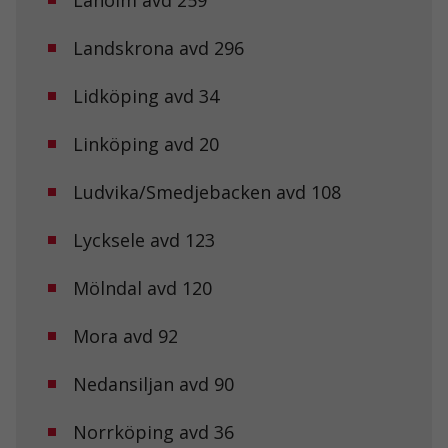
används.
Landskrona avd 296
Upplevelse
För att vår
Lidköping avd 34
hemsida ska
prestera så
Linköping avd 20
bra som
möjligt under
ditt besök.
Ludvika/Smedjebacken avd 108
Om du nekar
de här
kakorna
Lycksele avd 123
kommer viss
funktionalitet
Mölndal avd 120
att försvinna
från
hemsidan.
Mora avd 92
Nedansiljan avd 90
Marknadsföring
Genom att dela
med dig av dina
Norrköping avd 36
intressen och ditt