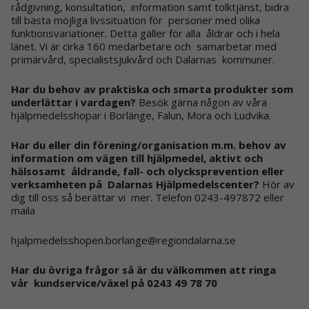
rådgivning, konsultation, information samt tolktjänst, bidra
till bästa möjliga livssituation för personer med olika
funktionsvariationer. Detta gäller för alla åldrar och i hela
länet. Vi är cirka 160 medarbetare och samarbetar med
primärvård, specialistsjukvård och Dalarnas kommuner.
Har du behov av praktiska och smarta produkter som
underlättar i vardagen?
Besök gärna någon av våra
hjälpmedelsshopar i Borlänge, Falun, Mora och Ludvika.
Har du eller din förening/organisation m.m. behov av
information om vägen till hjälpmedel, aktivt och
hälsosamt åldrande, fall- och olycksprevention eller
verksamheten på Dalarnas Hjälpmedelscenter?
Hör av
dig till oss så berättar vi mer. Telefon 0243-497872 eller
maila
hjalpmedelsshopen.borlange@regiondalarna.se
Har du övriga frågor så är du välkommen att ringa
vår kundservice/växel på 0243 49 78 70