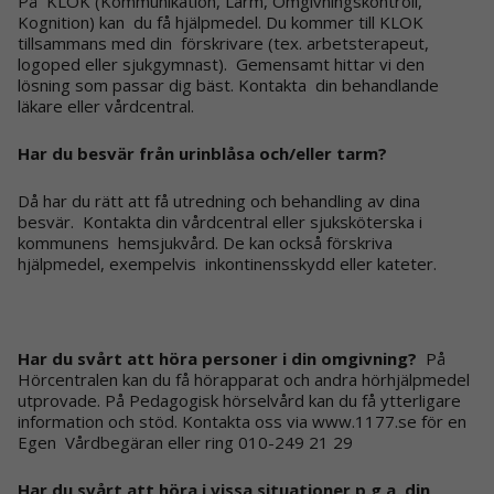
På KLOK (Kommunikation, Larm, Omgivningskontroll,
Kognition) kan du få hjälpmedel. Du kommer till KLOK
tillsammans med din förskrivare (tex. arbetsterapeut,
logoped eller sjukgymnast). Gemensamt hittar vi den
lösning som passar dig bäst. Kontakta din behandlande
läkare eller vårdcentral.
Har du besvär från urinblåsa och/eller tarm?
Då har du rätt att få utredning och behandling av dina
besvär. Kontakta din vårdcentral eller sjuksköterska i
kommunens hemsjukvård. De kan också förskriva
hjälpmedel, exempelvis inkontinensskydd eller kateter.
Har du svårt att höra personer i din omgivning?
På
Hörcentralen kan du få hörapparat och andra hörhjälpmedel
utprovade. På Pedagogisk hörselvård kan du få ytterligare
information och stöd. Kontakta oss via
www.1177.se
för en
Egen Vårdbegäran eller ring 010-249 21 29
Har du svårt att höra i vissa situationer p.g.a. din