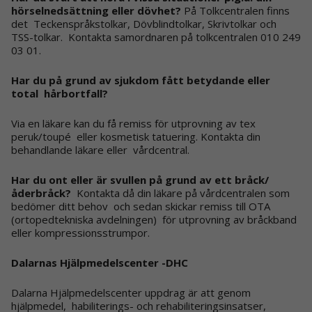
hörselnedsättning eller dövhet?
På Tolkcentralen finns
det Teckenspråkstolkar, Dövblindtolkar, Skrivtolkar och
TSS-tolkar. Kontakta samordnaren på tolkcentralen 010 249
03 01.
Har du på grund av sjukdom fått betydande eller
total hårbortfall?
Via en läkare kan du få remiss för
utprovning av tex
peruk/toupé eller kosmetisk tatuering. Kontakta din
behandlande läkare eller vårdcentral.
Har du ont eller är svullen på grund av ett bråck/
åderbråck?
Kontakta då din läkare på vårdcentralen som
bedömer ditt behov och sedan skickar remiss till OTA
(ortopedtekniska avdelningen) för utprovning av bråckband
eller kompressionsstrumpor.
Dalarnas Hjälpmedelscenter -DHC
Dalarna Hjälpmedelscenter uppdrag är att genom
hjälpmedel, habiliterings- och rehabiliteringsinsatser,