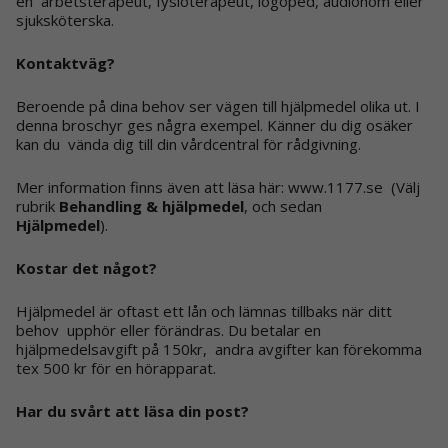
en arbetsterapeut, fysioterapeut, logoped, audionom eller
sjuksköterska.
Kontaktväg?
Beroende på dina behov ser vägen till hjälpmedel olika ut. I
denna broschyr ges några exempel. Känner du dig osäker
kan du vända dig till din vårdcentral för rådgivning.
Mer information finns även att läsa här:
www.1177.se
(Välj
rubrik
Behandling & hjälpmedel
, och sedan
Hjälpmedel
).
Kostar det något?
Hjälpmedel är oftast ett lån och lämnas tillbaks när ditt
behov upphör eller förändras. Du betalar en
hjälpmedelsavgift på 150kr, andra avgifter kan förekomma
tex 500 kr för en hörapparat.
Har du svårt att läsa din post?