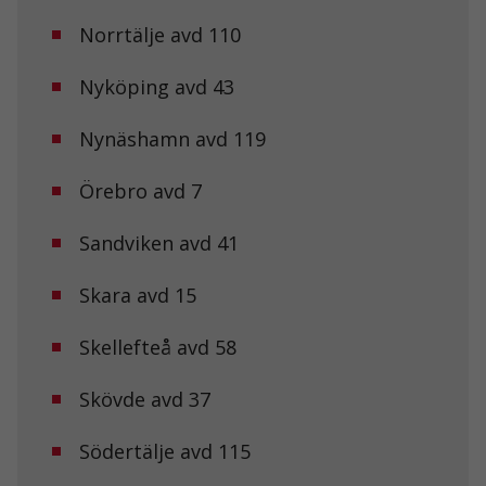
beteende när du
Norrtälje avd 110
surfar ökar du
chansen att få se
personligt
Nyköping avd 43
anpassat innehåll
och erbjudanden.
Nynäshamn avd 119
Örebro avd 7
Sandviken avd 41
Skara avd 15
Skellefteå avd 58
Skövde avd 37
Södertälje avd 115