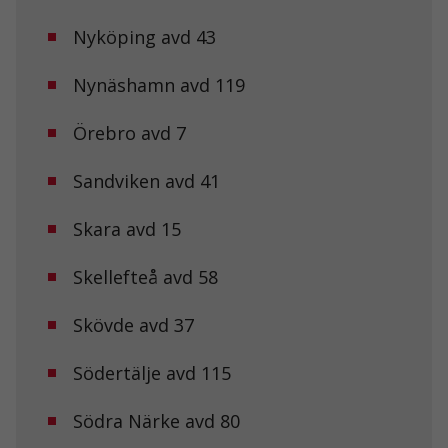
Nödvändiga
Nyköping avd 43
Dessa kakor
går inte att
välja bort. De
Nynäshamn avd 119
behövs för att
hemsidan
Örebro avd 7
över huvud
taget ska
fungera.
Sandviken avd 41
Skara avd 15
Statistik
För att vi ska
kunna
Skellefteå avd 58
förbättra
hemsidans
Skövde avd 37
funktionalitet
och
uppbyggnad,
Södertälje avd 115
baserat på
hur
hemsidan
Södra Närke avd 80
används.