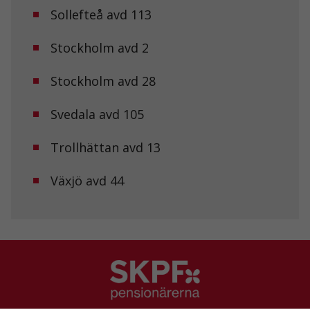
Sollefteå avd 113
Upplevelse
Stockholm avd 2
För att vår
hemsida ska
prestera så
Stockholm avd 28
bra som
möjligt under
ditt besök.
Svedala avd 105
Om du nekar
de här
Trollhättan avd 13
kakorna
kommer viss
funktionalitet
Växjö avd 44
att försvinna
från
hemsidan.
Marknadsföring
Genom att dela
med dig av dina
intressen och ditt
beteende när du