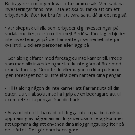
Bedragare som ringer lovar ofta samma sak. Men sådana
investeringar finns inte. I stället ska du tänka att om ett
erbjudande låter för bra för att vara sant, då är det nog så.
• Var skeptisk till alla som erbjuder dig investeringar på
sociala medier, telefon eller mejl. Seriösa företag erbjuder
inte investeringar på det här sättet, i synnerhet inte på
kvällstid. Blockera personen eller lägg på.
• Gör aldrig affärer med företag du inte känner till. Precis
som med alla investeringar ska du inte göra affärer med
okända företag. Om inte du eller någon du litar på känner
igen företaget bör du inte låta dem hantera dina pengar.
• Tillåt aldrig någon du inte känner att fjärransluta till din
dator. Du vill absolut inte ha hjälp av en bedragare att till
exempel skicka pengar från din bank.
• Använd inte ditt bank-id och logga inte in på din bank på
uppmaning av någon annan. Inga seriösa företag kommer
att uppmana dig att använda dina inloggningsuppgifter på
det sättet. Det gör bara bedragare.