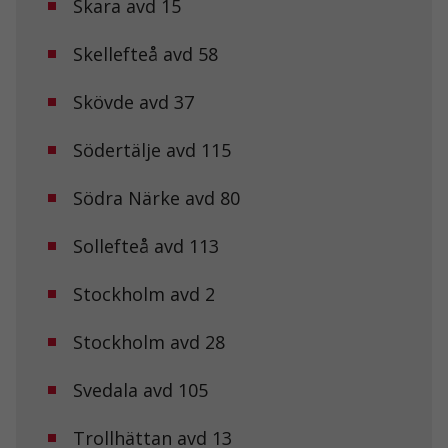
Skara avd 15
och
uppbyggnad,
baserat på
Skellefteå avd 58
hur
hemsidan
används.
Skövde avd 37
Södertälje avd 115
Upplevelse
För att vår
Södra Närke avd 80
hemsida ska
prestera så
bra som
Sollefteå avd 113
möjligt under
ditt besök.
Om du nekar
Stockholm avd 2
de här
kakorna
Stockholm avd 28
kommer viss
funktionalitet
att försvinna
Svedala avd 105
från
hemsidan.
Trollhättan avd 13